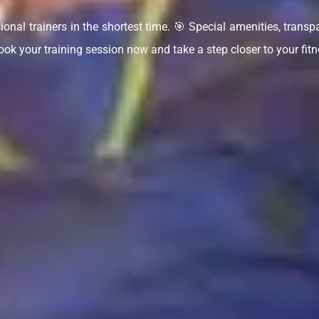
ional trainers in the shortest time. 🎯 Special amenities, transp
ok your training session now and take a step closer to your fitn
چطور