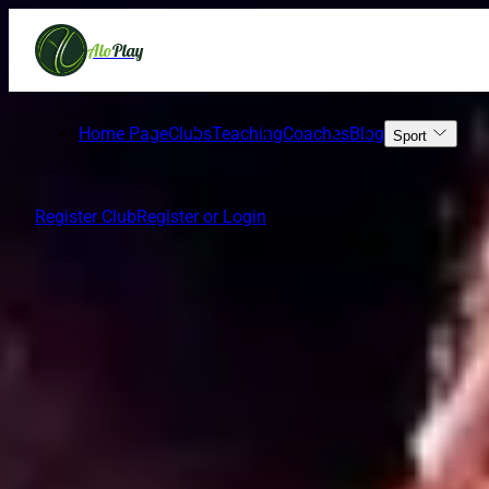
Alo
Play
Best Clubs
Home Page
Clubs
Teaching
Coaches
Blog
Sport
Register Club
Register or Login
زوبین پلاس
دوم و سوم تهرانپارس _ خیابان سجده ای ( کادوس ) پلاک 36
Unknown
Clubs