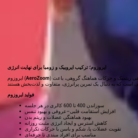
هزینه رزروباشگاه ایروزوم در تهران چقدره
ورزش ایروزوم چیست؟
About ایروزوم in Alo Play
ایروزوم؛ ترکیب ایروبیک و زومبا برای نهایت انرژی
ایروزوم (
AeroZoom
قی ریتمیک و حرکات هماهنگ گروهی، باعث
فواید ایروزوم
سوزاندن 400 تا 600 کالری در هر جلسه
افزایش استقامت قلبی–عروقی و بهبود تنفس
بهبود هماهنگی عضلات و ریتم بدن
کاهش استرس و ایجاد انرژی مثبت روزانه
تقویت عضلات پا، شکم و باسن با حرکات تکراری
مناسب برای افراد مبتدی تا حرفه‌ای