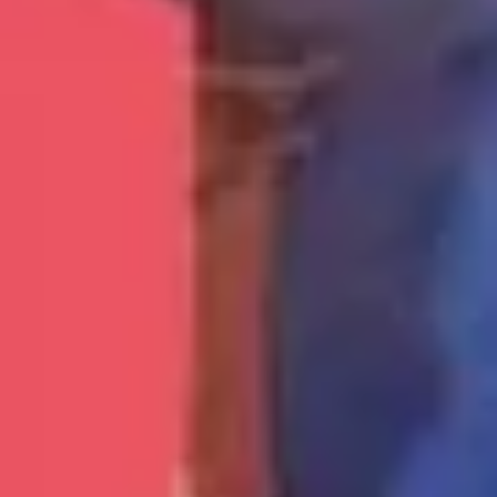
خیلی راحت کلاس ایروزوم دلخواهت رو با چند کلیک ساده رزرو کنی
آیا میتوانم باشگاه بدنسازی ایروزوم رو به صورت ساعتی رزرو کنم
ایا در الوپلی میشه مربی ایروزوم هم انتخاب کرد
چطور میتونم سریع ترین رزروکلاس ایروزوم رو انجام بدم
در منطقه های شمال تهران فقط باشگاه ایروزوم دارید