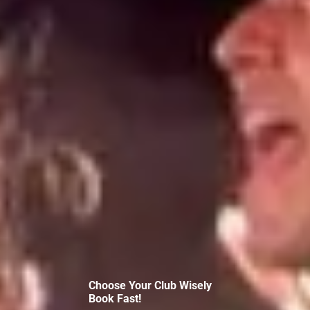
زوبین پلاس
دوم و سوم تهرانپارس _ خیابان سجده ای ( کادوس ) پلاک 36
Unknown
Choose Your Club Wisely
Book Fast!