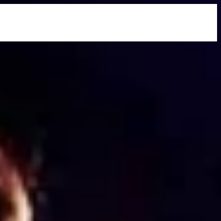
See All
More Info
See All