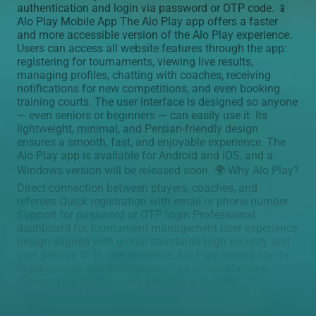
authentication and login via password or OTP code. 📱
Alo Play Mobile App The Alo Play app offers a faster
and more accessible version of the Alo Play experience.
Users can access all website features through the app:
registering for tournaments, viewing live results,
managing profiles, chatting with coaches, receiving
notifications for new competitions, and even booking
training courts. The user interface is designed so anyone
— even seniors or beginners — can easily use it. Its
lightweight, minimal, and Persian-friendly design
ensures a smooth, fast, and enjoyable experience. The
Alo Play app is available for Android and iOS, and a
Windows version will be released soon. 🌍 Why Alo Play?
Direct connection between players, coaches, and
referees Quick registration with email or phone number
Support for password or OTP login Professional
dashboard for tournament management User experience
design aligned with global standards High security and
user privacy 💬 In one sentence: Alo Play means sports,
organization, and intelligence — all in one platform.
Where every match, every practice, and every
improvement gains new meaning.
Show More