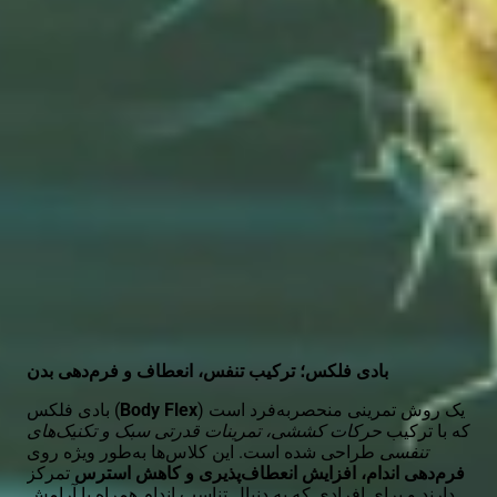
هزینه رزروباشگاه بادی فلکس در تهران چقدره
ورزش بادی فلکس به چه افرادی توصیه می شود؟
مزایای ورزش بادی فلکس چیست
About بادی فلکس in Alo Play
بادی فلکس؛ ترکیب تنفس، انعطاف و فرم‌دهی بدن
بادی فلکس (
Body Flex
) یک روش تمرینی منحصر‌به‌فرد است
که با ترکیب
حرکات کششی، تمرینات قدرتی سبک و تکنیک‌های
تنفسی
طراحی شده است. این کلاس‌ها به‌طور ویژه روی
فرم‌دهی اندام، افزایش انعطاف‌پذیری و کاهش استرس
تمرکز
دارند و برای افرادی که به دنبال تناسب اندام همراه با آرامش