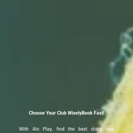
Train with professional and experienced coaches,
receive personalized training programs, and achieve
your ideal results. Choose your suitable coach now!
صغرا امیدی گیلده
تهران
Coach Profile
Choose Your Club Wisely
Book Fast!
With Alo Play, find the best clubs and