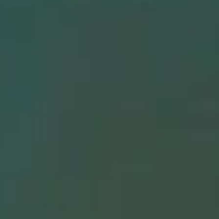
See All
Clubs
باشگاه الهام حیدری
سعادت آباد،سرو غربی،پلاک 139
From 900,000 IRT
Fast Reserve