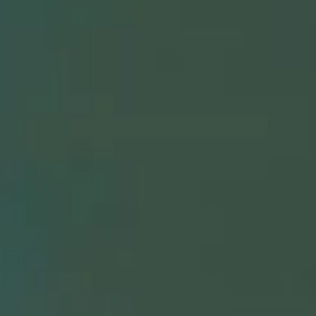
باشگاه پلاسما
تهران – رسالت شرق (اتوبان سردار سلیمانی شرق) – بعد از پل سید خندان – نرسیده به خروجی صیاد شیرازی – پلاک 1266 – باشگاه پلاسما
From 360,000 IRT
Fast Reserve
باشگاه بدنسازی تیوان
چهار راه پاسداران ابتدای خیابان دولت بن بست دیده پلاک 1 واحد 1
Unknown
More Info
See All
Best بادی فلکس Coaches