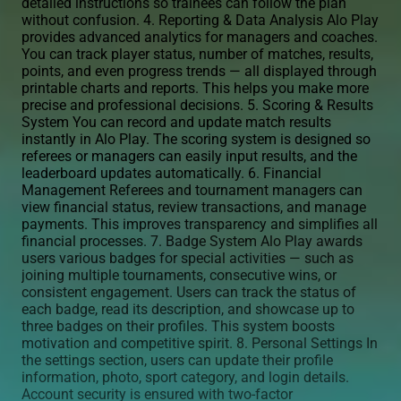
detailed instructions so trainees can follow the plan
without confusion. 4. Reporting & Data Analysis Alo Play
provides advanced analytics for managers and coaches.
You can track player status, number of matches, results,
points, and even progress trends — all displayed through
printable charts and reports. This helps you make more
precise and professional decisions. 5. Scoring & Results
System You can record and update match results
instantly in Alo Play. The scoring system is designed so
referees or managers can easily input results, and the
leaderboard updates automatically. 6. Financial
Management Referees and tournament managers can
view financial status, review transactions, and manage
payments. This improves transparency and simplifies all
financial processes. 7. Badge System Alo Play awards
users various badges for special activities — such as
joining multiple tournaments, consecutive wins, or
consistent engagement. Users can track the status of
each badge, read its description, and showcase up to
three badges on their profiles. This system boosts
motivation and competitive spirit. 8. Personal Settings In
the settings section, users can update their profile
information, photo, sport category, and login details.
Account security is ensured with two-factor