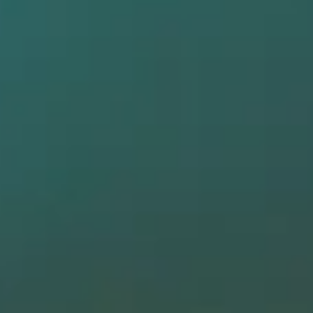
باشگاه پلاسما
تهران – رسالت شرق (اتوبان سردار سلیمانی شرق) – بعد از پل سید خندان – نرسیده به خروجی صیاد شیرازی – پلاک 1266 – باشگاه پلاسما
From 360,000 IRT
Fast Reserve
باشگاه بدنسازی تیوان
چهار راه پاسداران ابتدای خیابان دولت بن بست دیده پلاک 1 واحد 1
Unknown
More Info