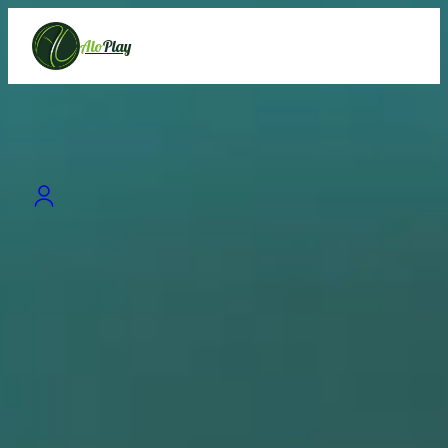
Alo
Play
Best Clubs
باشگاه الهام حیدری
سعادت آباد،سرو غربی،پلاک 139
From 900,000 IRT
Fast Reserve