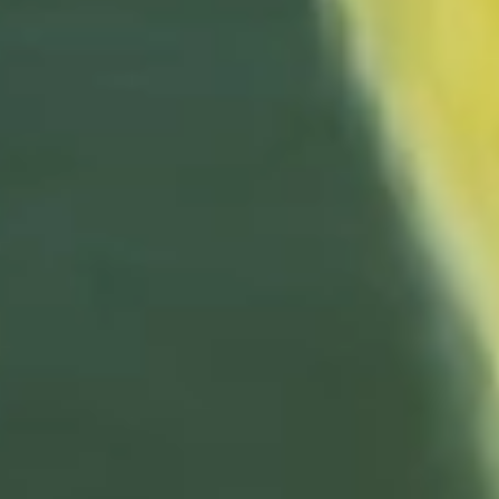
Show More
Guide
Terms And Conditions
About Us
Privacy Policy
FAQ
Contact Us
Alo Play
Home Page
Clubs
Coaches
Teaching
Blog