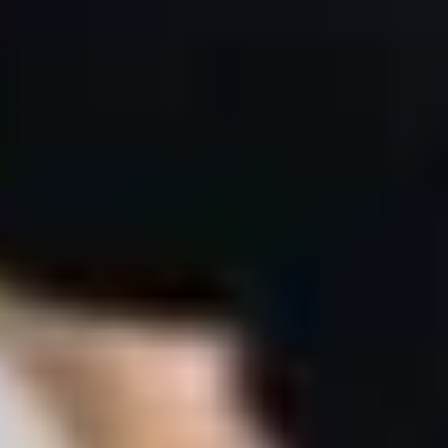
چطور میتونم سریع ترین رزروکلاس بادی پامپ رو انجام بدم
در منطقه های شمال تهران فقط باشگاه بادی پامپ دارید
هزینه رزروباشگاه بادی پامپ در تهران چقدره
بادی پامپ چه عضلاتی را درگیر می کند؟
چه انتظاری از کلاس بادی پامپ داشته باشیم؟
چند بار در هفته باید بادی پامپ انجام دهیم؟