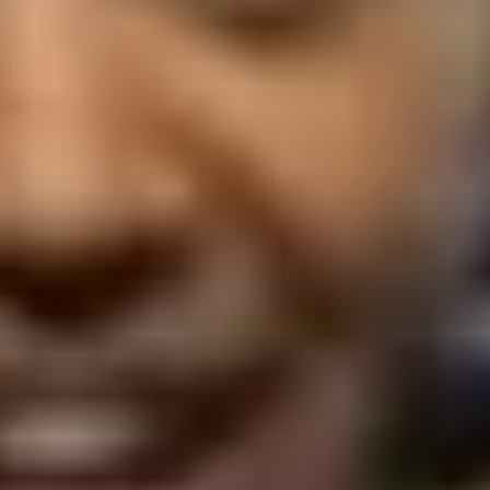
More Info
See All