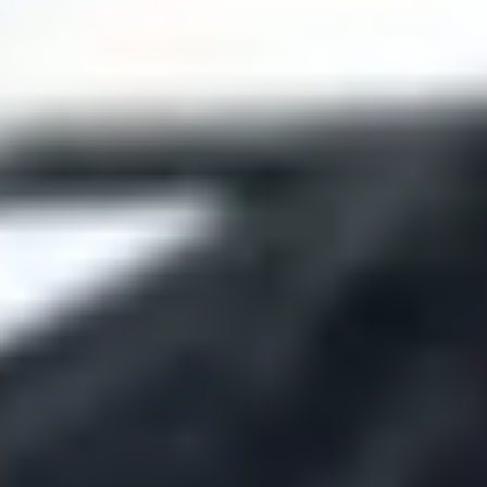
Unknown
باشگاه الهام حیدری
سعادت آباد،سرو غربی،پلاک 139
From 900,000 IRT