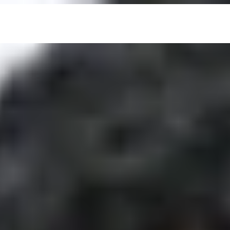
تهران - شهرک غرب - بلوار پاکنژاد - تقاطع بلوار دریا - بالای ساختمان بانک شهر - کوچه بهاران دوم - پلاک 1 - واحد 1 - باشگاه DAC