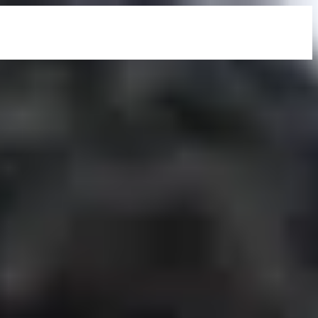
See All
More Info