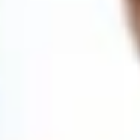
باشگاه پریس (مخصوص بانوان)
ش گلستان یکم (مومن نژاد)، مجتمع پریس سنتر، باشگاه پریس
Unknown
Clubs
باشگاه پزشکی ورزشی دانیال غرب DAC (بانوان)