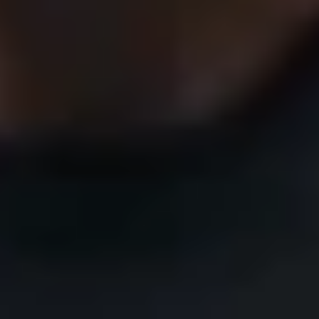
More Info
More Info