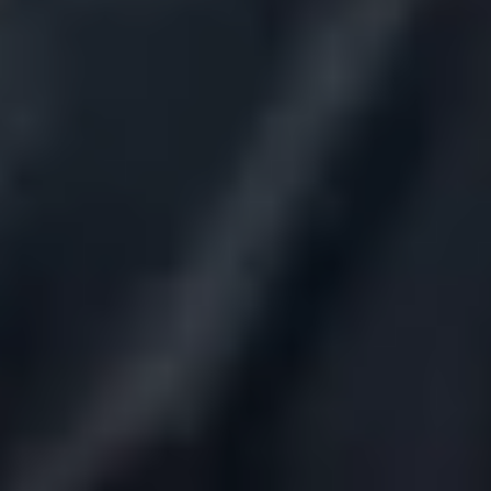
مجموعه باشگاه های زنجیره ای هیربد
ابتدای خیابان پاسداران، نگارستان یکم، پلاک 81
Unknown
باشگاه پریس (مخصوص بانوان)
ش گلستان یکم (مومن نژاد)، مجتمع پریس سنتر، باشگاه پریس
Unknown