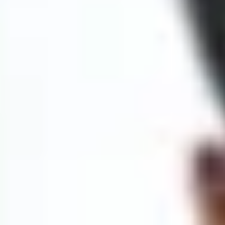
باشگاه الهام حیدری
سعادت آباد،سرو غربی،پلاک 139
From 900,000 IRT
مجموعه باشگاه های زنجیره ای هیربد
ابتدای خیابان پاسداران، نگارستان یکم، پلاک 81
Unknown