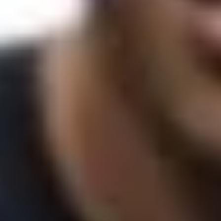
تهران - شهرک غرب - بلوار پاکنژاد - تقاطع بلوار دریا - بالای ساختمان بانک شهر - کوچه بهاران دوم - پلاک 1 - واحد 1 - باشگاه DAC