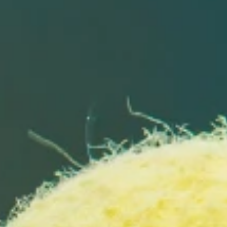
More Info
See All
%11 Discount