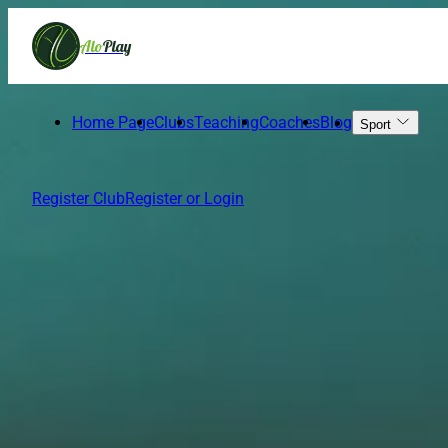
Alo
Play
Best Clubs
Home Page
Clubs
Teaching
Coaches
Blog
Sport
Register Club
Register or Login
سالن ورزشی شهید ضرغام
From 1,400,000 IRT