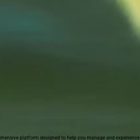
021-22966796
rehensive platform designed to help you manage and experience 