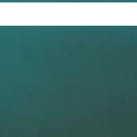
تهران، منطقه 5 شهر تهران، پونک شمالی، بهار غربی ، بالاتر از میدان استاندارد