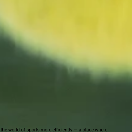
021-82807770
the world of sports more efficiently — a place where