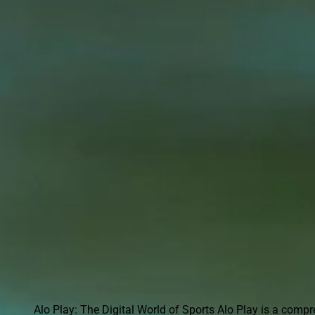
Teaching
Blog
Alo
Play
Phone Number
:
Download Alo Play App
Alo Play: The Digital World of Sports Alo Play is a comp