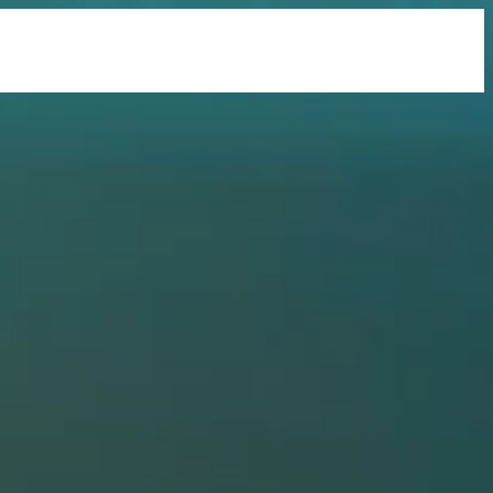
See All
%11 Discount
Fast Reserve