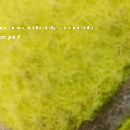
arent pricing, and the ability to compare clubs
ess goals!