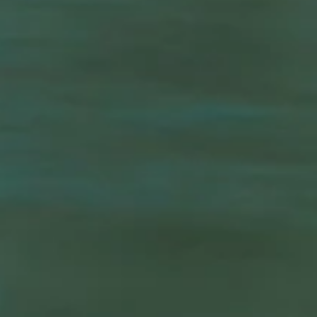
Guide
Terms And Conditions
About Us
Privacy Policy
FAQ
Contact Us
Alo Play
Home Page
Clubs
Coaches