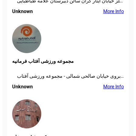
لواسان بلوار باستی هیلز خیابان ایثار گران سالن دبیرستان علامه طباطبایی
Unknown
More Info
مجموعه ورزشی آفتاب فرمانیه
تهران - محله دزاشیب - خیابان شهید لواسانی (فرمانیه) - بین کامرانیه و فروشگاه شهروند - جنب سه راه آریا - روبروی خیابان صالحی شمالی - مجموعه ورزشی آفتاب
Unknown
More Info