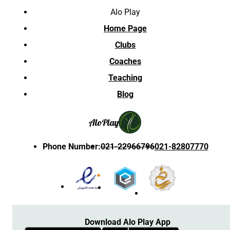
Alo Play
Home Page
Clubs
Coaches
Teaching
Blog
Alo
Play
Phone Number
:
021-22966796
021-82807770
Download Alo Play App