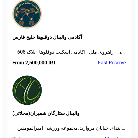
آکادمی والیبال دوقلوها خلیج فارس
دریاچه چیتگر - ( ضلع غربی ) بلواار میرکمالی - راهروی ملل - آکادمی اسکیت دوقلوها - پلاک 608
From 2,500,000 IRT
Fast Reserve
والیبال ستارگان شمیران(محلاتی)
بلوارارتش-شهرک شهیدمحلاتی-ضلع شموال شرقی میدان شاهد،ابتدای خیابان مروارید،مجموعه ورزشی امیرالمومنین