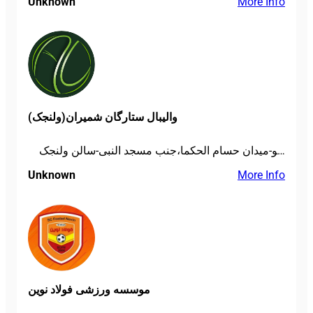
Unknown
More Info
والیبال ستارگان شمیران(ولنجک)
ولنجک-بلوار دانشجو-میدان حسام الحکما،جنب مسجد النبی-سالن ولنجک
Unknown
More Info
موسسه ورزشی فولاد نوین