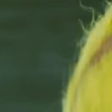
الوپلی
صفحه نخست
باشگاه ها
مربیان
آموزش
بلاگ
Alo
Play
شماره تماس
:
021-22966796
021-82807770
دانلود اپلیکیشن الوپلی