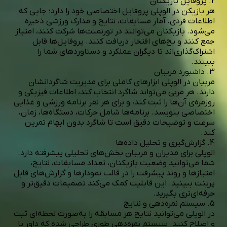
2. پروفایل بازیکنان
هر بازیکن در الوپلی پروفایل اختصاصی خود را دارد؛ جایی که
اطلاعات فردی، آمار مسابقات، نتایج و مدارک ورزشی ذخیره
می‌شود. بازیکنان می‌توانند در تورنمنت‌ها شرکت کنند، امتیاز
جمع کنند و بج‌های افتخار دریافت کنند. پروفایل‌ها قابل
اشتراک‌گذاری‌اند تا دیگران عملکرد و دستاوردهای شما را
ببینند.
3. داشبورد مربیان
مربیان در الوپلی ابزارهای کاملی برای مدیریت شاگردانشان
دارند. هر مربی می‌تواند شاگرد انتخاب کند، اطلاعات فیزیکی و
روزمره‌ی آن‌ها را ثبت کند، و برای هر نفر برنامه ورزشی و غذایی
اختصاصی بنویسد. برنامه‌ها شامل حرکات، دستگاه‌ها، زمان،
سرعت و توضیحات دقیق است تا شاگرد بدون ابهام تمرین
کند.
4. گزارش‌گیری و تحلیل داده‌ها
الوپلی برای مدیران و مربیان بخش‌های تحلیلی پیشرفته دارد.
شما می‌توانید وضعیت بازیکنان، تعداد مسابقات، نتایج،
امتیازها و روند پیشرفت را در قالب نمودارها و گزارش‌های قابل
پرینت ببینید. این قابلیت کمک می‌کند تصمیمات دقیق‌تر و
حرفه‌ای‌تری بگیرید.
5. سیستم نمره‌دهی و نتایج
در الوپلی می‌توانید نتایج هر مسابقه را به‌صورت لحظه‌ای ثبت
و اصلاح کنید. سیستم نمره‌دهی طوری طراحی شده که داور یا