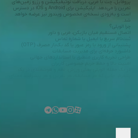
پروفایل، چت با مربی، دریافت نوتیفیکیشن و رزرو زمین‌های
تمرین را می‌دهد. اپلیکیشن برای Android و iOS در دسترس
است و به‌زودی نسخه‌ی مخصوص ویندوز نیز عرضه خواهد
شد.
چرا الوپلی؟
اتصال مستقیم میان بازیکن، مربی و داور
ثبت‌نام سریع با ایمیل یا شماره تماس
پشتیبانی از ورود با رمز عبور یا کد یک‌بار مصرف (OTP)
داشبورد حرفه‌ای برای مدیریت مسابقات
طراحی تجربه کاربری منطبق با استانداردهای جهانی
امنیت بالا و حفظ حریم خصوصی کاربران
در یک جمله: الوپلی یعنی ورزش، نظم و هوشمندی در یک
پلتفرم. جایی که هر مسابقه، هر تمرین و هر پیشرفت، معنای
تازه‌ای پیدا می‌کند.
مشاهده بیشتر
© کلیه حقوق این وب‌سایت متعلق به الوپلی می‌باشد.
هرگونه کپی‌برداری و استفاده بدون اجازه کتبی پیگرد قانونی
دارد.