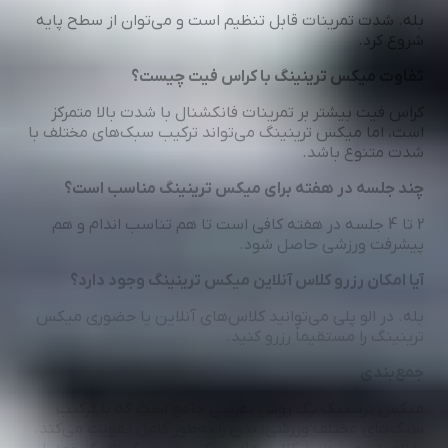
بله. شدت تمرینات قابل تنظیم است و می‌توان از سطح پایه
شروع کرد.
تفاوت میکس ترینینگ با کراس فیت چیست؟
کراس فیت بیشتر بر تمرینات فانکشنال با شدت بالا متمرکز
است، اما میکس ترینینگ می‌تواند ترکیب سبک‌های مختلف با
شدت متنوع باشد.
چند جلسه در هفته برای میکس ترینینگ مناسب است؟
2 تا 4 جلسه در هفته کافی است تا هم تناسب اندام و هم
پیشرفت ورزشی حاصل شود.
آیا امکان رزرو کلاس آنلاین میکس ترینینگ وجود دارد؟
بله. در الو پلی می‌توانید کلاس‌های آنلاین یا حضوری میکس
ترینینگ را مستقیماً رزرو کنید.
جمع‌بندی
میکس ترینینگ یک روش تمرینی جامع است که با ترکیب
سبک‌های مختلف ورزشی، بدن را به‌طور کامل تقویت می‌کند.