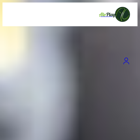
Alo
Play
برترین باشگاه ها
فور فیت
کوهسار بلوار شهران میدان دوم شهران خیابان نعمت الهی جنب بانک ملت پلاک 16 طبقه منفی 1
از 2,000,000 تومان
رزرو سریع
مشاهده همه
باشگاه ها