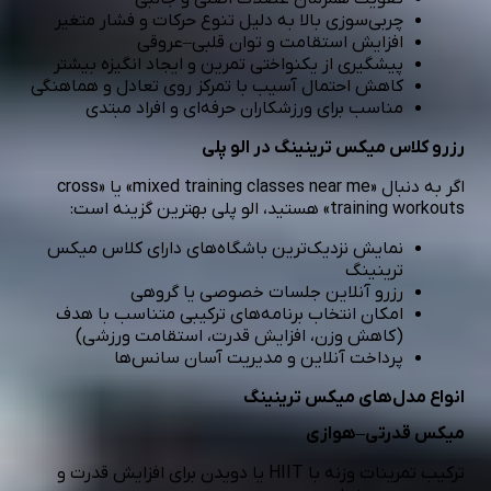
چربی‌سوزی بالا به دلیل تنوع حرکات و فشار متغیر
افزایش استقامت و توان قلبی–عروقی
پیشگیری از یکنواختی تمرین و ایجاد انگیزه بیشتر
کاهش احتمال آسیب با تمرکز روی تعادل و هماهنگی
مناسب برای ورزشکاران حرفه‌ای و افراد مبتدی
رزرو
کلاس
میکس ترینینگ در الو پلی
اگر به دنبال «mixed training classes near me» یا «cross
training workouts» هستید، الو پلی بهترین گزینه است:
نمایش نزدیک‌ترین باشگاه‌های دارای کلاس میکس
ترینینگ
رزرو آنلاین جلسات خصوصی یا گروهی
امکان انتخاب برنامه‌های ترکیبی متناسب با هدف
(کاهش وزن، افزایش قدرت، استقامت ورزشی)
پرداخت آنلاین و مدیریت آسان سانس‌ها
انواع مدل‌های میکس ترینینگ
میکس قدرتی–هوازی
ترکیب تمرینات وزنه با HIIT یا دویدن برای افزایش قدرت و