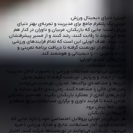
الوپلی؛ دنیای دیجیتال ورزش.
الوپلی یک پلتفرم جامع برای مدیریت و تجربه‌ی بهتر دنیای
ورزش است؛ جایی که بازیکنان، مربیان و داوران در کنار هم
جمع می‌شوند تا رقابت کنند، رشد کنند و از مسیر پیشرفتشان
لذت ببرند. هدف الوپلی این است که تمام فرایندهای ورزشی
— از ثبت‌نام در تورنمنت گرفته تا دریافت برنامه تمرینی و
ارتباط با مربی — را دیجیتالی و هوشمند کند.
ویژگی‌های کلیدی الوپلی:
1. مدیریت مسابقات
در الوپلی می‌توانید مسابقات ورزشی را به‌صورت کامل مدیریت
کنید؛ از ایجاد و ویرایش تورنمنت گرفته تا تنظیم جدول
بازی‌ها و مشاهده‌ی براکت‌ها. مدیران تورنمنت می‌توانند
زمین‌های خالی را مشاهده کنند، زمان‌بندی دقیق بسازند و
گزارش‌های آماری از عملکرد بازیکنان بگیرند. همه‌چیز به‌شکلی
طراحی شده تا فرایند داوری و برگزاری مسابقات سریع، منظم و
بدون خطا پیش برود.
2. پروفایل بازیکنان
هر بازیکن در الوپلی پروفایل اختصاصی خود را دارد؛ جایی که
اطلاعات فردی، آمار مسابقات، نتایج و مدارک ورزشی ذخیره
می‌شود. بازیکنان می‌توانند در تورنمنت‌ها شرکت کنند، امتیاز