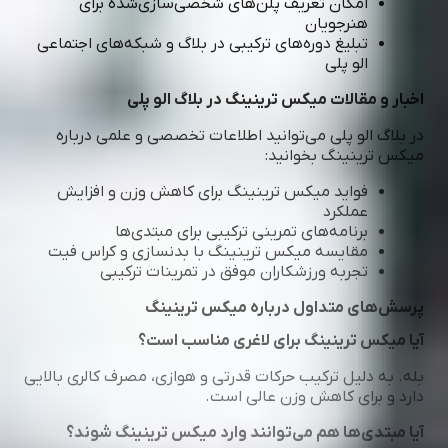
امکان تعریف پلن‌های شخصی‌سازی‌شده برای
هنرجویان
تبلیغ دوره‌های ترکیبی در بلاگ و شبکه‌های اجتماعی
الو پلی
اخبار و مقالات میکس ترینینگ در بلاگ الو پلی
در بلاگ الو پلی می‌توانید اطلاعات تخصصی و علمی درباره
میکس ترینینگ بخوانید:
فواید میکس ترینینگ برای کاهش وزن و افزایش
عملکرد
برنامه‌های تمرینی ترکیبی برای مبتدی‌ها
مقایسه میکس ترینینگ با بدنسازی و کراس فیت
تجربه ورزشکاران موفق در تمرینات ترکیبی
پرسش‌های متداول درباره میکس ترینینگ
آیا میکس ترینینگ برای لاغری مناسب است؟
بله. به دلیل ترکیب حرکات قدرتی و هوازی، مصرف کالری بالایی
دارد و برای کاهش وزن عالی است.
آیا مبتدی‌ها هم می‌توانند وارد میکس ترینینگ شوند؟