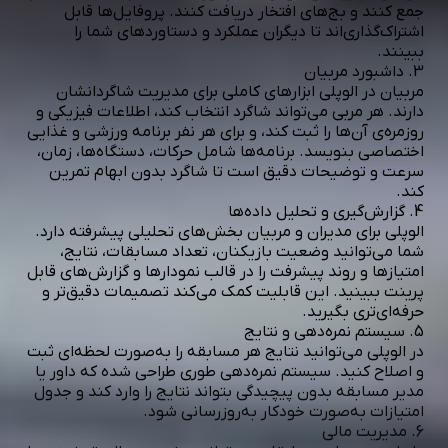
جمع کنند و بج‌های افتخار دریافت کنند. پروفایل‌ها قابل
اشتراک‌گذاری‌اند تا دیگران عملکرد و دستاوردهای شما را
ببینند.
3. داشبورد مربیان
مربیان در الوپلی ابزارهای کاملی برای مدیریت شاگردانشان
دارند. هر مربی می‌تواند شاگرد انتخاب کند، اطلاعات فیزیکی و
روزمره‌ی آن‌ها را ثبت کند، و برای هر نفر برنامه ورزشی و غذایی
اختصاصی بنویسد. برنامه‌ها شامل حرکات، دستگاه‌ها، زمان،
سرعت و توضیحات دقیق است تا شاگرد بدون ابهام تمرین
کند.
4. گزارش‌گیری و تحلیل داده‌ها
الوپلی برای مدیران و مربیان بخش‌های تحلیلی پیشرفته دارد.
شما می‌توانید وضعیت بازیکنان، تعداد مسابقات، نتایج،
امتیازها و روند پیشرفت را در قالب نمودارها و گزارش‌های قابل
پرینت ببینید. این قابلیت کمک می‌کند تصمیمات دقیق‌تر و
حرفه‌ای‌تری بگیرید.
5. سیستم نمره‌دهی و نتایج
در الوپلی می‌توانید نتایج هر مسابقه را به‌صورت لحظه‌ای ثبت
و اصلاح کنید. سیستم نمره‌دهی طوری طراحی شده که داور یا
مدیر مسابقه بدون پیچیدگی بتواند نتایج را وارد کند و جدول
امتیازات به‌صورت خودکار به‌روزرسانی شود.
6. مدیریت مالی