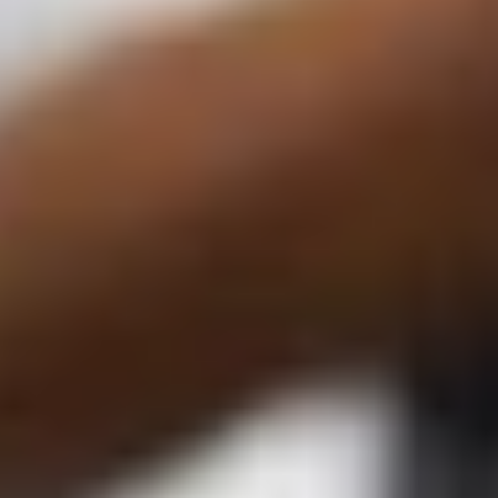
باشگاه ها
مربیان
آموزش
بلاگ
Alo
Play
شماره تماس
:
021-22966796
021-82807770
دانلود اپلیکیشن الوپلی