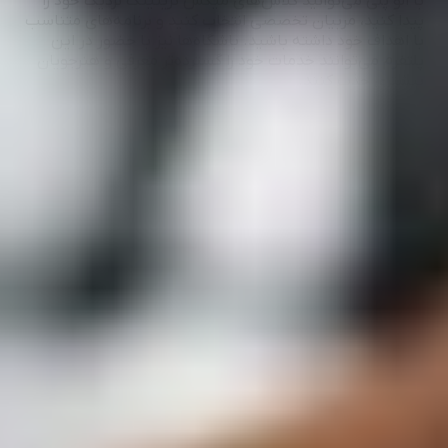
با الو پلی می‌توانید کلاس‌های میکس ترینینگ نزدیک خود را
پیدا کنید، مربیان تخصصی انتخاب کنید و برنامه‌های متناسب
با اهداف خود داشته باشید. باشگاه‌ها نیز با حضور در این
پلتفرم می‌توانند خدمات خود را گسترده‌تر معرفی و هنرجویان
بیشتری جذب کنند.
مشاهده بیشتر
راهنما
قوانین و مقررات
درباره ما
حریم خصوصی
سوالات متداول
تماس با ما
الوپلی
صفحه نخست