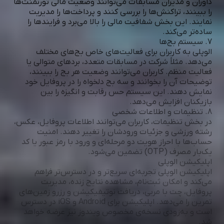
داوران و مدیران مسابقات می‌توانند وضعیت مالی تورنمنت‌ها
را ببینند، تراکنش‌ها را بررسی کنند و پرداخت‌ها را مدیریت
نمایند. این بخش شفافیت مالی را بالا می‌برد و فرایندها را
ساده‌تر می‌کند.
7. سیستم بج‌ها
الوپلی به کاربران برای فعالیت‌های خاص بج‌های مختلف
می‌دهد. مثلاً شرکت در مسابقات متعدد، بردهای متوالی یا
فعالیت منظم. کاربران می‌توانند وضعیت هر بج را ببینند،
توضیحات آن را بخوانند و سه بج دلخواه را در پروفایل خود
نمایش دهند. این سیستم حس رقابت و انگیزه را بین
بازیکنان افزایش می‌دهد.
8. تنظیمات و اطلاعات شخصی
در بخش تنظیمات، کاربران می‌توانند اطلاعات پروفایل، عکس،
رشته ورزشی و جزئیات ورودشان را تغییر دهند. امنیت
حساب‌ها با احراز هویت دو مرحله‌ای و ورود با رمز عبور یا کد
یک‌بار مصرف (OTP) تضمین می‌شود.
اپلیکیشن الوپلی
اپلیکیشن الوپلی تجربه‌ای سریع‌تر و در دسترس‌تر فراهم
می‌کند و امکان ثبت‌نام، مشاهده نتایج زنده، مدیریت
پروفایل، چت با مربی، دریافت نوتیفیکیشن و رزرو زمین‌های
تمرین را می‌دهد. اپلیکیشن برای Android و iOS در دسترس
است و به‌زودی نسخه‌ی مخصوص ویندوز نیز عرضه خواهد
شد.