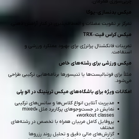
چربی‌سوزی همزمان.
میکس بدنسازی–یوگا
تمرکز بر تقویت عضلات و انعطاف‌پذیری در کنار آرامش ذهنی.
میکس کراس فیت–TRX
تمرینات فانکشنال پرانرژی برای بهبود عملکرد ورزشی و
استقامت.
میکس ورزشی برای رشته‌های خاص
مثلاً برای فوتبالیست‌ها یا تنیسورها برنامه‌هایی ترکیبی طراحی
می‌شود.
امکانات ویژه برای باشگاه‌های میکس ترینینگ در الو پلی
مدیریت آنلاین انواع کلاس‌ها و سانس‌های ترکیبی
نمایش در جست‌وجوهای پرکاربرد مثل «mixed
workout classes»
پروفایل کامل
مربیان
همراه با تخصص در رشته‌های
مختلف
گزارش‌های مالی دقیق و تحلیل روند رزروها