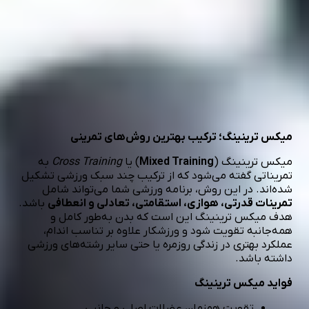
هزینه رزروباشگاه میکس ترینینگ در تهران چقدره
درباره میکس ترینینگ در الوپلی
میکس ترینینگ؛ ترکیب بهترین روش‌های تمرینی
میکس ترینینگ (
Mixed Training
) یا
Cross Training
به
تمریناتی گفته می‌شود که از ترکیب چند سبک ورزشی تشکیل
شده‌اند. در این روش، برنامه ورزشی شما می‌تواند شامل
تمرینات قدرتی، هوازی، استقامتی، تعادلی و انعطافی
باشد.
هدف میکس ترینینگ این است که بدن به‌طور کامل و
همه‌جانبه تقویت شود و ورزشکار علاوه بر تناسب اندام،
عملکرد بهتری در زندگی روزمره یا حتی سایر رشته‌های ورزشی
داشته باشد.
فواید میکس ترینینگ
تقویت همزمان عضلات اصلی و جانبی