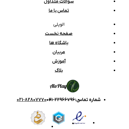
سوالات متداول
تماس با ما
الوپلی
صفحه نخست
باشگاه ها
مربیان
آموزش
بلاگ
Alo
Play
شماره تماس
:
021-22966796
021-82807770