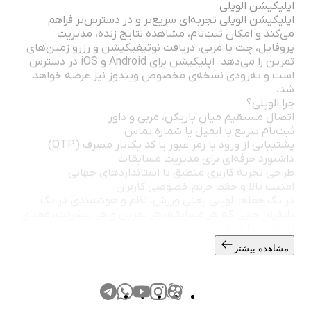
اپلیکیشن الوپلی
اپلیکیشن الوپلی تجربه‌ای سریع‌تر و در دسترس‌تر فراهم
می‌کند و امکان ثبت‌نام، مشاهده نتایج زنده، مدیریت
پروفایل، چت با مربی، دریافت نوتیفیکیشن و رزرو زمین‌های
تمرین را می‌دهد. اپلیکیشن برای Android و iOS در دسترس
است و به‌زودی نسخه‌ی مخصوص ویندوز نیز عرضه خواهد
شد.
چرا الوپلی؟
اتصال مستقیم میان بازیکن، مربی و داور
ثبت‌نام سریع با ایمیل یا شماره تماس
پشتیبانی از ورود با رمز عبور یا کد یک‌بار مصرف (OTP)
داشبورد حرفه‌ای برای مدیریت مسابقات
طراحی تجربه کاربری منطبق با استانداردهای جهانی
امنیت بالا و حفظ حریم خصوصی کاربران
در یک جمله: الوپلی یعنی ورزش، نظم و هوشمندی در یک
پلتفرم. جایی که هر مسابقه، هر تمرین و هر پیشرفت، معنای
تازه‌ای پیدا می‌کند.
مشاهده بیشتر