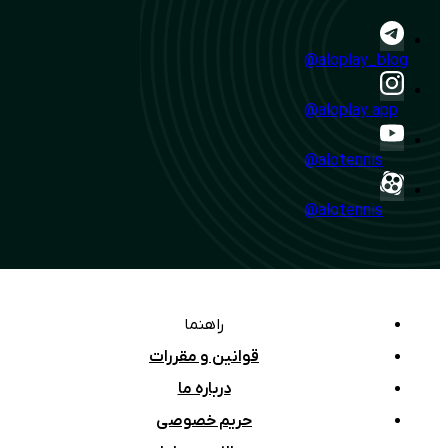
@aloplay_blog
@aloplay.app
@alotennis
@alotennis
راهنما
قوانین و مقررات
درباره ما
حریم خصوصی