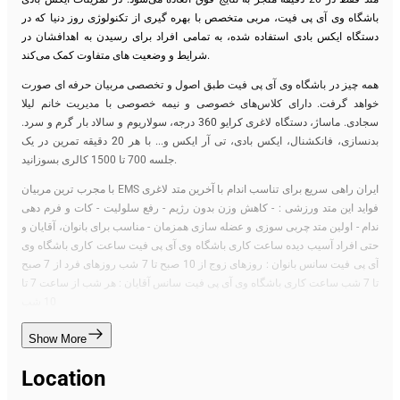
باشگاه وی آی پی فیت، مربی متخصص با بهره گیری از تکنولوژی روز دنیا که در
دستگاه ایکس بادی استفاده شده، به تمامی افراد برای رسیدن به اهدافشان در
شرایط و وضعیت های متفاوت کمک می‌کند.
همه چیز در باشگاه وی آی پی فیت طبق اصول و تخصصی مربیان حرفه ای صورت
خواهد گرفت. دارای کلاس‌های خصوصی و نیمه خصوصی با مدیریت خانم لیلا
سجادی. ماساژ، دستگاه لاغری کرایو 360 درجه، سولاریوم و سالاد بار گرم و سرد.
بدنسازی، فانکشنال، ایکس بادی، تی آر ایکس و... با هر 20 دقیقه تمرین در یک
جلسه 700 تا 1500 کالری بسوزانید.
با مجرب ترین مربیان EMS ایران راهی سریع برای تناسب اندام با آخرین متد لاغری
فواید این متد ورزشی : - کاهش وزن بدون رژیم - رفع سلولیت - کات و فرم دهی
ندام - اولین متد چربی سوزی و عضله سازی همزمان - مناسب برای بانوان، آقایان و
حتی افراد آسیب دیده ساعت کاری باشگاه وی آی پی فیت ساعت کاری باشگاه وی
آی پی فیت سانس بانوان : روزهای زوج از 10 صبح تا 7 شب روزهای فرد از 7 صبح
تا 7 شب ساعت کاری باشگاه وی آی پی فیت سانس آقایان : هر شب از ساعت 7 تا
10 شب
Show More
Location