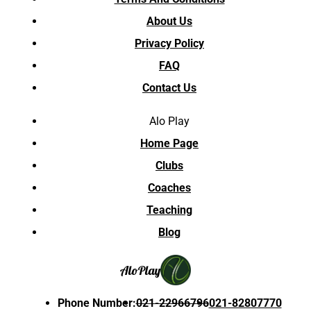
About Us
Privacy Policy
FAQ
Contact Us
Alo Play
Home Page
Clubs
Coaches
Teaching
Blog
Alo
Play
Phone Number
:
021-22966796
021-82807770