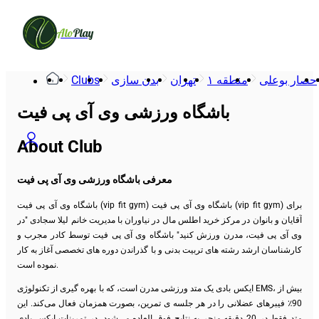
Alo
Play
Clubs
بدن سازی
تهران
منطقه ۱
حصار بوعلی
باشگاه ورزشی وی آی پی فیت
About Club
معرفی باشگاه ورزشی وی آی پی فیت
باشگاه وی آی پی فیت (vip fit gym) باشگاه وی آی پی فیت (vip fit gym) برای
آقایان و بانوان در مرکز خرید اطلس مال در نیاوران با مدیریت خانم لیلا سجادی "در
وی آی پی فیت، مدرن ورزش کنید" باشگاه وی آی پی فیت توسط کادر مجرب و
کارشناسان ارشد رشته های تربیت بدنی و با گذراندن دوره های تخصصی آغاز به کار
نموده است.
ایکس بادی یک متد ورزشی مدرن است، که با بهره گیری از تکنولوژی EMS، بیش از
90٪ فیبرهای عضلانی را در هر جلسه ی تمرین، بصورت همزمان فعال می‌کند. این
متد فقط در 20 دقیقه منجر به نتایج فوق العاده می‌شود. در تمرینات ایکس بادی