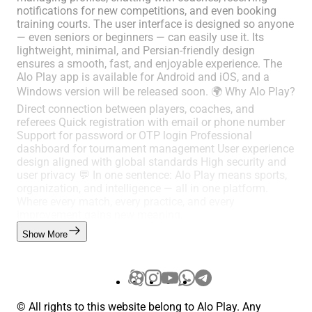
notifications for new competitions, and even booking
training courts. The user interface is designed so anyone
— even seniors or beginners — can easily use it. Its
lightweight, minimal, and Persian-friendly design
ensures a smooth, fast, and enjoyable experience. The
Alo Play app is available for Android and iOS, and a
Windows version will be released soon. 🌍 Why Alo Play?
Direct connection between players, coaches, and
referees Quick registration with email or phone number
Support for password or OTP login Professional
dashboard for tournament management User experience
design aligned with global standards High security and
user privacy 💬 In one sentence: Alo Play means sports,
organization, and intelligence — all in one platform.
Where every match, every practice, and every
improvement gains new meaning.
Show More
© All rights to this website belong to Alo Play. Any