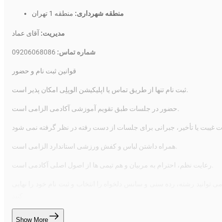
منطقه شهرداری:
منطقه 1 تهران
مدیریت:
آقای عماد
09206068086
شماره تماس:
قوانین ثبت نام و حضور
ثبت نام تنها از طریق تماس یا اپلیکیشن الوپلِی امکان پذیر است.
حضور در جلسات طبق تقویم آموزشی آکادمی الزامی است.
همراه داشتن لباس و کفش ورزشی استاندارد الزامی است.
رعایت نظم، احترام به مربیان و هم تیمی ها از اصول اصلی آکادمی است.
ی می توانید رشته، رده سنی و سانس دلخواه را انتخاب و ثبت نام خود را نهایی
کنید.
Show More