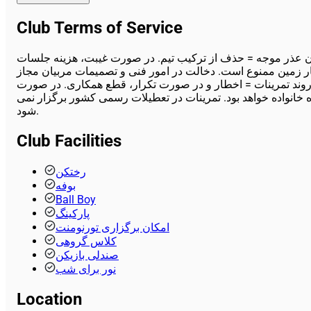
Club Terms of Service
قیقه قبل از تمرین در زمین حاضر باشند. غیبت بیش از 3 جلسه در هر فصل بدون عذر موجه = حذف از ترکیب تیم. در صورت غیبت، هزینه جلسات
ار زمین ممنوع است. دخالت در امور فنی و تصمیمات مربیان مجاز
روند تمرینات = اخطار و در صورت تکرار، قطع همکاری. در صورت
 خانواده خواهد بود. تمرینات در تعطیلات رسمی کشور برگزار نمی
شود.
Club Facilities
رختکن
بوفه
Ball Boy
پارکینگ
امکان برگزاری تورنومنت
کلاس گروهی
صندلی بازیکن
نور برای شب
Location