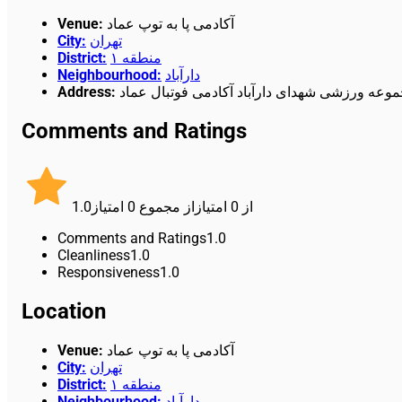
Venue
:
آکادمی پا به توپ عماد
City
:
تهران
District
:
منطقه ۱
Neighbourhood
:
دارآباد
Address
:
مجموعه ورزشی شهدای دارآباد آکادمی فوتبال عماد
Comments and Ratings
1.0
امتیاز
0
از مجموع
امتیاز
0
از
Comments and Ratings
1.0
Cleanliness
1.0
Responsiveness
1.0
Location
Venue
:
آکادمی پا به توپ عماد
City
:
تهران
District
:
منطقه ۱
Neighbourhood
:
دارآباد