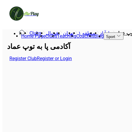
Alo
Play
Clubs
فوتبال
تهران
منطقه ۱
دارآباد
وپ عماد
Home Page
Clubs
Teaching
Coaches
Blog
Sport
آکادمی پا به توپ عماد
Register Club
Register or Login