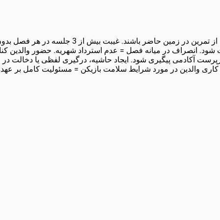
داشتن بیمه ورزشی الزامیست. بازیکنان باید 20 د
ت شود. انصراف در میانه فصل = عدم استرداد شهریه. حضور والدین کن
پرست آکادمی پیگیری شود. ایجاد حاشیه، درگیری لفظی یا دخالت در 
ن کاری والدین در مورد شرایط سلامت بازیکن = مسئولیت کامل بر عهده