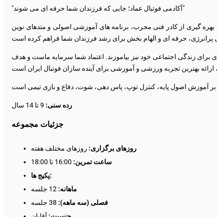
"آکادمی فوتبال عماد؛ جایی که فرزندان شما حرفه ای می شوند"
ی از فوتبالیست های توانمند، متعهد و مسئولیت پذیر در سال 1399 تأسیس شد. این آکادمی با بهره گیری از کادر فنی مجرب، برنامه های آموزشی اصولی و متدهای نوین
دی برای زندگی اجتماعی خود نیز بیاموزند. اعتماد شما سرمایه ماست و هدف
رده سنی:
9 تا 14 سال
جزئیات مجموعه
روزهای برگزاری:
روزهای مختلف هفته
ساعت تمرین:
16:00 تا 18:00
پکیج ها:
ماهانه:
12 جلسه
فصلی (سه ماهه):
38 جلسه
جنسیت:
آقایان