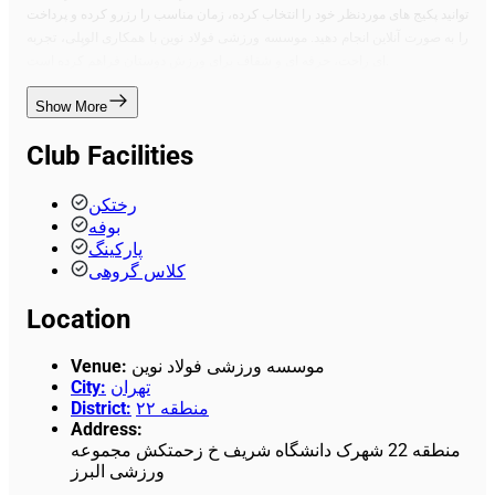
توانید پکیج های موردنظر خود را انتخاب کرده، زمان مناسب را رزرو کرده و پرداخت
را به صورت آنلاین انجام دهید. موسسه ورزشی فولاد نوین با همکاری الوپِلی، تجربه
ای راحت، حرفه ای و شفاف برای ورزش دوستان فراهم کرده است.
Show More
Club Facilities
رختکن
بوفه
پارکینگ
کلاس گروهی
Location
Venue
:
موسسه ورزشی فولاد نوین
City
:
تهران
District
:
منطقه ۲۲
Address
:
منطقه 22 شهرک دانشگاه شریف خ زحمتکش مجموعه
ورزشی البرز