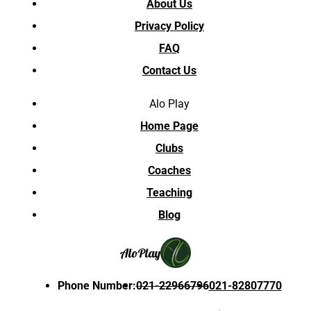
About Us
Privacy Policy
FAQ
Contact Us
Alo Play
Home Page
Clubs
Coaches
Teaching
Blog
Alo
Play
Phone Number
:
021-22966796
021-82807770