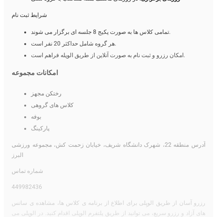
شرایط ثبت نام
تمامی کلاس ها به صورت پکیج 8 جلسه ای برگزار می شوند.
هر گروه شامل حداکثر 20 نفر است.
امکان رزرو و ثبت نام به صورت آنلاین از طریق الوپله فراهم است.
امکانات مجموعه
رختکن مجهز
کلاس های گروهی
بوفه
پارکینگ
آدرس منطقه 22، شهرک دانشگاه شریف، خیابان زحمت کش، مجموعه ورزشی
البرز
شماره تماس
449982436
رزرو آسان از طریق الوپِلی برای اطلاع از برنامه ی کلاس ها، مشاهده ی سانس
های آزاد و رزرو سریع، می توانید از طریق پلتفرم الوپِلی اقدام کنید. در الوپِلی می