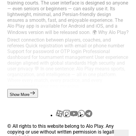
training courts. The user interface is designed so anyone
— even seniors or beginners — can easily use it. Its
lightweight, minimal, and Persian-friendly design
ensures a smooth, fast, and enjoyable experience. The
Alo Play app is available for Android and iOS, and a
Windows version will be released soon. 🌍 Why Alo Play?
Direct connection between players, coaches, and
referees Quick registration with email or phone number
Support for password or OTP login Professional
dashboard for tournament management User experience
design aligned with global standards High security and
user privacy 💬 In one sentence: Alo Play means sports,
organization, and intelligence — all in one platform.
Where every match, every practice, and every
improvement gains new meaning.
Show More
© All rights to this website belong to Alo Play. Any
copying or use without written permission is legally