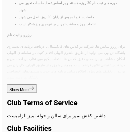
دوره های ثبت نام 30 روزه هستند و بر اساس تعداد جلسات تعیین می
شوند.
جلسات باقیمانده پس از پایان 30 روز باطل می شوند.
انتخاب روز و ساعت تمرین بر عهده ی ورزشکار است.
رزرو و ثبت نام
برای رزرو سانس ها، شرکت در کلاس های فانکشنال یا دریافت برنامه ی بدنسازی
باشگاه تن ور، می توانید از طریق پلتفرم الوپلی اقدام کنید. در سامانه ی الوپلی
امکان مشاهده ی برنامه ی دقیق کلاس ها، انتخاب پکیج موردنظر، پرداخت امن و
دریافت پشتیبانی آنلاین فراهم است. همچنین با رزرو از طریق الوپلی، کاربران می
توانند از تخفیف های ویژه، اطلاع رسانی برنامه های جدید و پیشنهادهای اختصاصی
باشگاه بهره مند شوند.
Show More
Club Terms of Service
داشتن کفش تمیز برای سالن و حوله تمیز الزامیست
Club Facilities