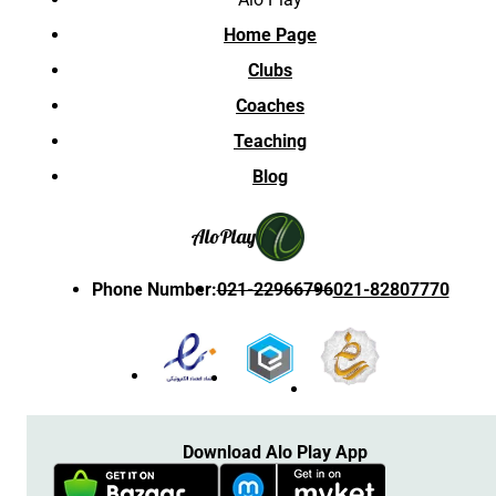
Home Page
Clubs
Coaches
Teaching
Blog
Alo
Play
Phone Number
:
021-22966796
021-82807770
Download Alo Play App