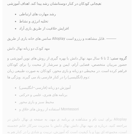
هیجانی کودکان در کنار دوستانشان رشد پیدا کند. اهداف آموزشی:
رشد مهارت های ارتباطی
تخلیه انرژی و نشاط
افزایش خلاقیت از طریق بازی آزاد
سانس های خانه بازی از طریق Alloplay قابل مشاهده و رزرو است. ⸻
مهد کودک دو زبانه نهال دانش
گروه سنی:
2 تا 6 سال مهد نهال دانش با بهره گیری از روش های نوین آموزشی و
حضور مربیان متخصص، فضایی آرام، ایمن و سرشار از محبت را برای کودکان
فراهم کرده است. در محیطی دو زبانه و بازی محور، کودکان به صورت طبیعی زبان
دوم (انگلیسی) را در کنار فارسی یاد می گیرند. ویژگی ها:
آموزش دو زبانه (فارسی–انگلیسی)
برنامه های هنری، علمی و حرکتی
محیط سبز و بازی محور
استفاده از روش های خلاق و Montessori
برای ثبت نام و مشاهده ی برنامه ی مهد، به صفحه ی نهال دانش در Alloplay
مراجعه کنید. درباره ی مهد نهال دانش نهال دانش با مدیریت سرکار خانم خجسته
است، مجموعه ای پویا و با کیفیت است که آموزش، تربیت و شادی را در کنار هم به