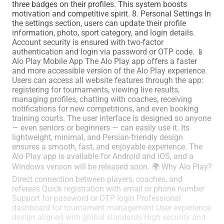
three badges on their profiles. This system boosts
motivation and competitive spirit. 8. Personal Settings In
the settings section, users can update their profile
information, photo, sport category, and login details.
Account security is ensured with two-factor
authentication and login via password or OTP code. 📱
Alo Play Mobile App The Alo Play app offers a faster
and more accessible version of the Alo Play experience.
Users can access all website features through the app:
registering for tournaments, viewing live results,
managing profiles, chatting with coaches, receiving
notifications for new competitions, and even booking
training courts. The user interface is designed so anyone
— even seniors or beginners — can easily use it. Its
lightweight, minimal, and Persian-friendly design
ensures a smooth, fast, and enjoyable experience. The
Alo Play app is available for Android and iOS, and a
Windows version will be released soon. 🌍 Why Alo Play?
Direct connection between players, coaches, and
referees Quick registration with email or phone number
Support for password or OTP login Professional
dashboard for tournament management User experience
design aligned with global standards High security and