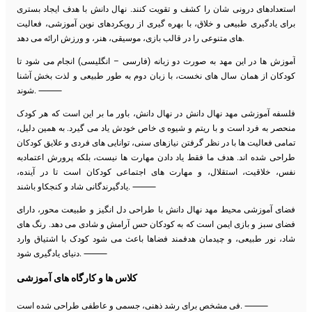
استعدادهای درونی شان را کشف و تقویت کنند. نهال دانش با هدف ایجاد بستری
برای یادگیری طبیعی و خلاق، با بهره گیری از رویکردهای نوین آموزشی، فعالیت
های متنوعی را در قالب بازی، موسیقی، هنر، و ورزش ارائه می دهد.
آموزش ها در این مهد به صورت دو زبانه (فارسی – انگلیسی) انجام می شود تا
کودکان از همان سال های نخست، با زبان دوم به طور طبیعی و لذت بخش آشنا
شوند. ⸻
فلسفه آموزشی مهد نهال دانش در نهال دانش، باور ما بر این است که هر کودک
منحصر به فرد است و با ریتم و شیوه ی خاص خودش یاد می گیرد. به همین دلیل،
تمامی فعالیت ها با در نظر گرفتن نیازهای سنی، توانایی های فردی و علایق کودکان
طراحی شده اند. هدف ما فقط یاد دادن مهارت ها نیست، بلکه پرورش اعتمادبه
نفس، خلاقیت، استقلال، و مهارت های اجتماعی کودکان است تا در آینده،
یادگیرندگانی شاد و کنجکاو باشند. ⸻
فضای آموزشی محیط مهد نهال دانش با طراحی دل انگیز و طبیعت محور، دارای
فضای سبز و بازی ایمن است که به کودکان حس آرامش و شادی می دهد. رنگ های
شاد، نور طبیعی، و چیدمان هدفمند فضاها باعث می شود کودک با اشتیاق وارد
دنیای یادگیری شود. ⸻
کلاس ها و کارگاه های آموزشی
فی مشخص برای رشد ذهنی، جسمی و عاطفی طراحی شده است. ⸻