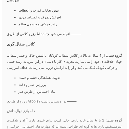
آموزشی:
بهبود تعادل، قدرت و انعطاف
افزایش تمرکز و انضباط فردی
رشد حرکتی و جسمی سالم
رزرو کلاس از طریق Alloplay انجام می شود. ⸻
کلاس سفال گری
گروه سنی:
از 4 سال به بالا در کلاس سفال، کودکان با لمس خاک و خمیر سفال،
جهان خلاقانه ی خود را می سازند. تجربه ی کار با دستان در این سن، به رشد حسی
و حرکتی کودک کمک می کند و او را به آرامش درونی می رساند. اهداف آموزشی:
تقویت هماهنگی چشم و دست
پرورش صبر و دقت
بیان احساس از طریق هنر
رزرو از طریق Alloplay در دسترس است. ⸻
خانه بازی نهال دانش
گروه سنی:
2 تا 6 سال خانه بازی، جایی است برای خنده، بازی آزاد و یادگیری
غیرمستقیم. بازی ها به گونه ای طراحی شده اند که مهارت های اجتماعی، حرکتی و