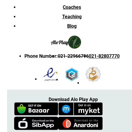
Coaches
Teaching
Blog
Alo
Play
Phone Number
:
021-22966796
021-82807770
Download Alo Play App