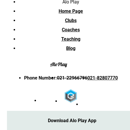
Alo Play
Home Page
Clubs
Coaches
Teaching
Blog
Alo
Play
Phone Number
:
021-22966796
021-82807770
Download Alo Play App