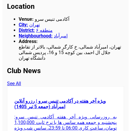
Location
Venue
:
آکادمی تنیس سرو
City
:
تهران
District
:
منطقه ۶
Neighbourhood
:
امیرآباد
Address
:
تهران، امیرآباد شمالی، خ کارگر شمالی، بالاتر از تقاطع
جلال ال احمد، بین کوچه 15 و 16، پردیس شمالی
دانشگاه تهران
Club News
See All
ویژه آخر هفته در آکادمی تنیس سرو | رزرو آنلاین
امیرآباد (جمعه 5 تیر 1405)
به روزرسانی ویژه آخر هفته آکادمی تنیس سرو:
پنجشنبه و جمعه همه سانس ها با نرخ ثابت 1,100,000
تومان، ساعت کاری 06:00 تا 23:59، سانس شب ویژه