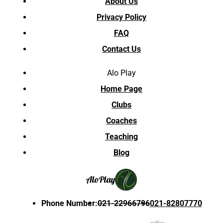
About Us
Privacy Policy
FAQ
Contact Us
Alo Play
Home Page
Clubs
Coaches
Teaching
Blog
Alo
Play
Phone Number
:
021-22966796
021-82807770