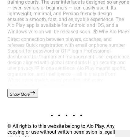
training courts. The user interface is designed so anyone
— even seniors or beginners — can easily use it. Its
lightweight, minimal, and Persian-friendly design
ensures a smooth, fast, and enjoyable experience. The
Alo Play app is available for Android and iOS, and a
Windows version will be released soon. 🌍 Why Alo Play?
Direct connection between players, coaches, and
referees Quick registration with email or phone number
Support for password or OTP login Professional
dashboard for tournament management User experience
design aligned with global standards High security and
user privacy 💬 In one sentence: Alo Play means sports,
organization, and intelligence — all in one platform.
Where every match, every practice, and every
improvement gains new meaning.
Show More
© All rights to this website belong to Alo Play. Any
copying or use without written permission is legally