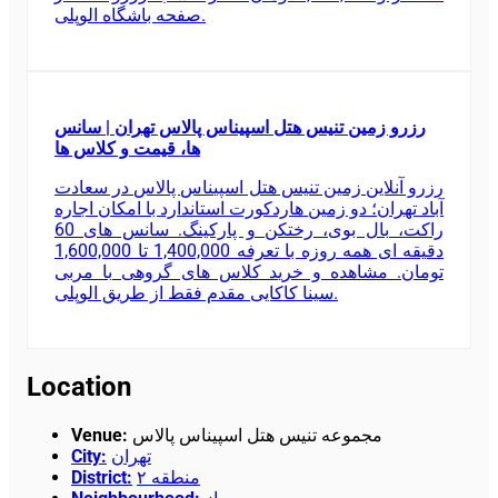
صفحه باشگاه الوپلی.
رزرو زمین تنیس هتل اسپیناس پالاس تهران | سانس
ها، قیمت و کلاس ها
رزرو آنلاین زمین تنیس هتل اسپیناس پالاس در سعادت
آباد تهران؛ دو زمین هاردکورت استاندارد با امکان اجاره
راکت، بال بوی، رختکن و پارکینگ. سانس های 60
دقیقه ای همه روزه با تعرفه 1,400,000 تا 1,600,000
تومان. مشاهده و خرید کلاس های گروهی با مربی
سینا کاکایی مقدم فقط از طریق الوپلی.
Location
Venue
:
مجموعه تنیس هتل اسپیناس پالاس
City
:
تهران
District
:
منطقه ۲