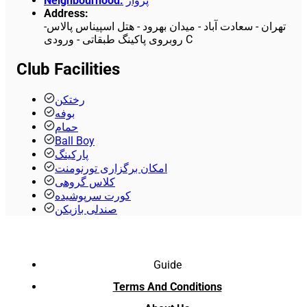
Neighbourhood
:
پرواز
Address
:
تهران - سعادت آباد - میدان بهرود - هتل اسپیناس پالاس-
روبروی پاکینگ طبقاتی - ورودی C
Club Facilities
رختکن
بوفه
حمام
Ball Boy
پارکینگ
امکان برگزاری تورنومنت
کلاس گروهی
کورت سرپوشیده
صندلی بازیکن
Guide
Terms And Conditions