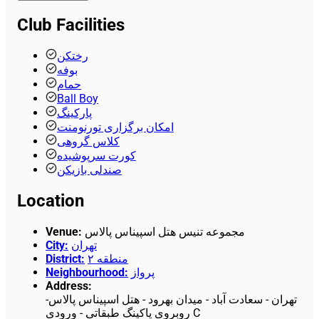
Club Facilities
رختکن
بوفه
حمام
Ball Boy
پارکینگ
امکان برگزاری تورنومنت
کلاس گروهی
کورت سرپوشیده
صندلی بازیکن
Location
Venue
:
مجموعه تنیس هتل اسپیناس پالاس
City
:
تهران
District
:
منطقه ۲
Neighbourhood
:
پرواز
Address
:
تهران - سعادت آباد - میدان بهرود - هتل اسپیناس پالاس-
روبروی پاکینگ طبقاتی - ورودی C