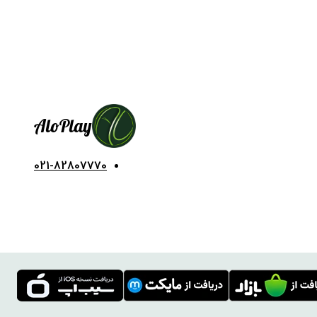
Alo
Play
021-82807770