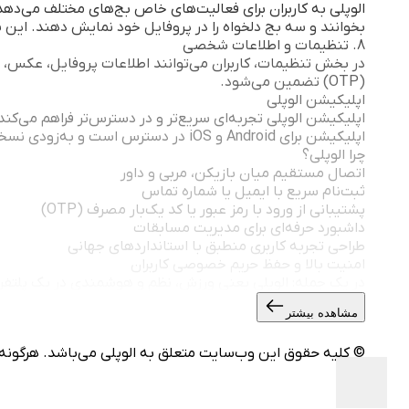
الوپلی به کاربران برای فعالیت‌های خاص بج‌های مختلف می‌دهد.
بخوانند و سه بج دلخواه را در پروفایل خود نمایش دهند. این 
8. تنظیمات و اطلاعات شخصی
در بخش تنظیمات، کاربران می‌توانند اطلاعات پروفایل، عکس، رش
(OTP) تضمین می‌شود.
اپلیکیشن الوپلی
اپلیکیشن الوپلی تجربه‌ای سریع‌تر و در دسترس‌تر فراهم می‌کن
اپلیکیشن برای Android و iOS در دسترس است و به‌زودی نسخه‌ی مخصوص ویندوز نیز عرضه خواهد شد.
چرا الوپلی؟
اتصال مستقیم میان بازیکن، مربی و داور
ثبت‌نام سریع با ایمیل یا شماره تماس
پشتیبانی از ورود با رمز عبور یا کد یک‌بار مصرف (OTP)
داشبورد حرفه‌ای برای مدیریت مسابقات
طراحی تجربه کاربری منطبق با استانداردهای جهانی
امنیت بالا و حفظ حریم خصوصی کاربران
در یک جمله: الوپلی یعنی ورزش، نظم و هوشمندی در یک پلتفرم.
مشاهده بیشتر
© کلیه حقوق این وب‌سایت متعلق به الوپلی می‌باشد. هرگونه کپ