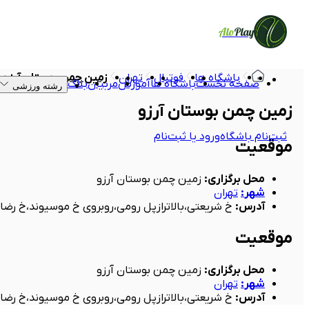
Alo
Play
باشگاه ها
فوتبال
تهران
زمین چمن بوستان آرزو
صفحه نخست
باشگاه ها
آموزش
مربیان
بلاگ
رشته ورزشی
زمین چمن بوستان آرزو
ثبت‌نام باشگاه
ورود یا ثبت‌نام
موقعیت
محل برگزاری
:
زمین چمن بوستان آرزو
شهر
:
تهران
آدرس
:
خ شریعتی،بالاترازپل رومی،روبروی خ موسیوند،خ رضای
موقعیت
محل برگزاری
:
زمین چمن بوستان آرزو
شهر
:
تهران
آدرس
:
خ شریعتی،بالاترازپل رومی،روبروی خ موسیوند،خ رضای