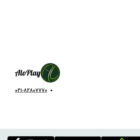
Alo
Play
021-82807770