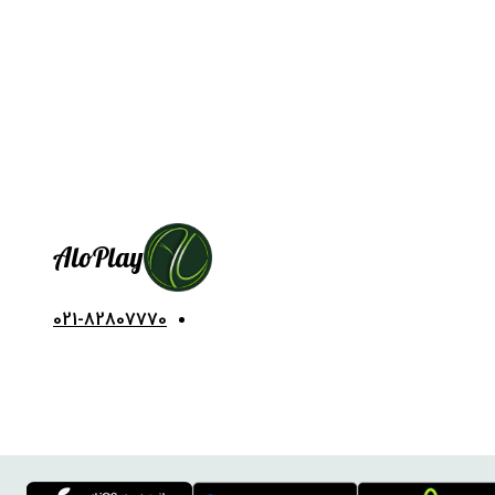
Alo
Play
021-82807770