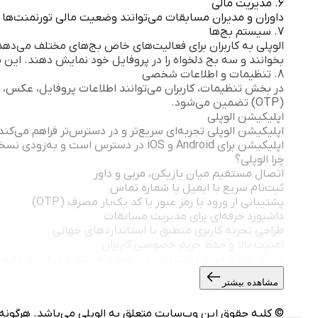
6. مدیریت مالی
داوران و مدیران مسابقات می‌توانند وضعیت مالی تورنمنت‌ها را ب
7. سیستم بج‌ها
الوپلی به کاربران برای فعالیت‌های خاص بج‌های مختلف می‌دهد.
بخوانند و سه بج دلخواه را در پروفایل خود نمایش دهند. این 
8. تنظیمات و اطلاعات شخصی
در بخش تنظیمات، کاربران می‌توانند اطلاعات پروفایل، عکس، رش
(OTP) تضمین می‌شود.
اپلیکیشن الوپلی
اپلیکیشن الوپلی تجربه‌ای سریع‌تر و در دسترس‌تر فراهم می‌کن
اپلیکیشن برای Android و iOS در دسترس است و به‌زودی نسخه‌ی مخصوص ویندوز نیز عرضه خواهد شد.
چرا الوپلی؟
اتصال مستقیم میان بازیکن، مربی و داور
ثبت‌نام سریع با ایمیل یا شماره تماس
پشتیبانی از ورود با رمز عبور یا کد یک‌بار مصرف (OTP)
داشبورد حرفه‌ای برای مدیریت مسابقات
طراحی تجربه کاربری منطبق با استانداردهای جهانی
امنیت بالا و حفظ حریم خصوصی کاربران
در یک جمله: الوپلی یعنی ورزش، نظم و هوشمندی در یک پلتفرم.
مشاهده بیشتر
© کلیه حقوق این وب‌سایت متعلق به الوپلی می‌باشد. هرگونه کپ