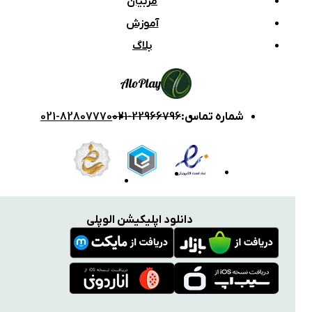
مربیان
آموزش
بلاگ
Alo
Play
شماره تماس
:
021-22966796
021-82807770
دانلود اپلیکیشن الوپلی