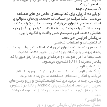
ساده‌تر می‌کند.
7. سیستم بج‌ها
الوپلی به کاربران برای فعالیت‌های خاص بج‌های مختلف
می‌دهد. مثلاً شرکت در مسابقات متعدد، بردهای متوالی یا
فعالیت منظم. کاربران می‌توانند وضعیت هر بج را ببینند،
توضیحات آن را بخوانند و سه بج دلخواه را در پروفایل خود
نمایش دهند. این سیستم حس رقابت و انگیزه را بین
بازیکنان افزایش می‌دهد.
8. تنظیمات و اطلاعات شخصی
در بخش تنظیمات، کاربران می‌توانند اطلاعات پروفایل، عکس،
رشته ورزشی و جزئیات ورودشان را تغییر دهند. امنیت
حساب‌ها با احراز هویت دو مرحله‌ای و ورود با رمز عبور یا کد
یک‌بار مصرف (OTP) تضمین می‌شود.
اپلیکیشن الوپلی
اپلیکیشن الوپلی تجربه‌ای سریع‌تر و در دسترس‌تر فراهم
می‌کند و امکان ثبت‌نام، مشاهده نتایج زنده، مدیریت
پروفایل، چت با مربی، دریافت نوتیفیکیشن و رزرو زمین‌های
تمرین را می‌دهد. اپلیکیشن برای Android و iOS در دسترس
است و به‌زودی نسخه‌ی مخصوص ویندوز نیز عرضه خواهد
شد.
چرا الوپلی؟
اتصال مستقیم میان بازیکن، مربی و داور