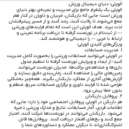
الوپلی؛ دنیای دیجیتال ورزش.
الوپلی یک پلتفرم جامع برای مدیریت و تجربه‌ی بهتر دنیای
ورزش است؛ جایی که بازیکنان، مربیان و داوران در کنار هم
جمع می‌شوند تا رقابت کنند، رشد کنند و از مسیر پیشرفتشان
لذت ببرند. هدف الوپلی این است که تمام فرایندهای ورزشی
— از ثبت‌نام در تورنمنت گرفته تا دریافت برنامه تمرینی و
ارتباط با مربی — را دیجیتالی و هوشمند کند.
ویژگی‌های کلیدی الوپلی:
1. مدیریت مسابقات
در الوپلی می‌توانید مسابقات ورزشی را به‌صورت کامل مدیریت
کنید؛ از ایجاد و ویرایش تورنمنت گرفته تا تنظیم جدول
بازی‌ها و مشاهده‌ی براکت‌ها. مدیران تورنمنت می‌توانند
زمین‌های خالی را مشاهده کنند، زمان‌بندی دقیق بسازند و
گزارش‌های آماری از عملکرد بازیکنان بگیرند. همه‌چیز به‌شکلی
طراحی شده تا فرایند داوری و برگزاری مسابقات سریع، منظم و
بدون خطا پیش برود.
2. پروفایل بازیکنان
هر بازیکن در الوپلی پروفایل اختصاصی خود را دارد؛ جایی که
اطلاعات فردی، آمار مسابقات، نتایج و مدارک ورزشی ذخیره
می‌شود. بازیکنان می‌توانند در تورنمنت‌ها شرکت کنند، امتیاز
جمع کنند و بج‌های افتخار دریافت کنند. پروفایل‌ها قابل
اشتراک‌گذاری‌اند تا دیگران عملکرد و دستاوردهای شما را