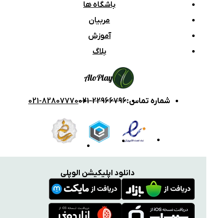
باشگاه ها
مربیان
آموزش
بلاگ
Alo
Play
شماره تماس
:
021-22966796
021-82807770
دانلود اپلیکیشن الوپلی