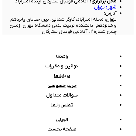
محل برگزاری
:
آکادمی فوتبال ستارگان آینده امیرآباد
شهر
:
تهران
آدرس
:
تهران، محله امیرآباد، کارگر شمالی. بین خیابان پانزدهم
و شانزدهم. دانشکده تربیت بدنی دانشگاه تهران. زمین
چمن شماره 2. آکادمی فوتبال ستارگان.
راهنما
قوانین و مقررات
درباره ما
حریم خصوصی
سوالات متداول
تماس با ما
الوپلی
صفحه نخست