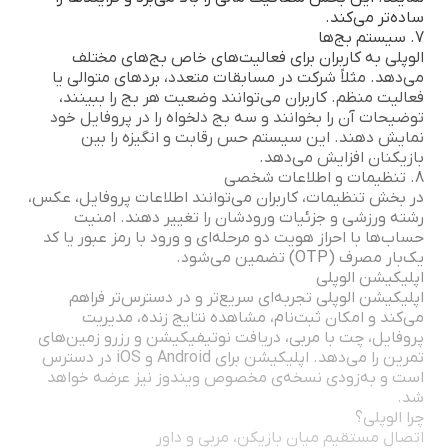
ساده‌تر می‌کند.
7. سیستم بج‌ها
الوپلی به کاربران برای فعالیت‌های خاص بج‌های مختلف
می‌دهد. مثلاً شرکت در مسابقات متعدد، بردهای متوالی یا
فعالیت منظم. کاربران می‌توانند وضعیت هر بج را ببینند،
توضیحات آن را بخوانند و سه بج دلخواه را در پروفایل خود
نمایش دهند. این سیستم حس رقابت و انگیزه را بین
بازیکنان افزایش می‌دهد.
8. تنظیمات و اطلاعات شخصی
در بخش تنظیمات، کاربران می‌توانند اطلاعات پروفایل، عکس،
رشته ورزشی و جزئیات ورودشان را تغییر دهند. امنیت
حساب‌ها با احراز هویت دو مرحله‌ای و ورود با رمز عبور یا کد
یک‌بار مصرف (OTP) تضمین می‌شود.
اپلیکیشن الوپلی
اپلیکیشن الوپلی تجربه‌ای سریع‌تر و در دسترس‌تر فراهم
می‌کند و امکان ثبت‌نام، مشاهده نتایج زنده، مدیریت
پروفایل، چت با مربی، دریافت نوتیفیکیشن و رزرو زمین‌های
تمرین را می‌دهد. اپلیکیشن برای Android و iOS در دسترس
است و به‌زودی نسخه‌ی مخصوص ویندوز نیز عرضه خواهد
شد.
چرا الوپلی؟
اتصال مستقیم میان بازیکن، مربی و داور