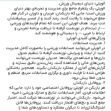
الوپلی؛ دنیای دیجیتال ورزش.
الوپلی یک پلتفرم جامع برای مدیریت و تجربه‌ی بهتر دنیای
ورزش است؛ جایی که بازیکنان، مربیان و داوران در کنار هم
جمع می‌شوند تا رقابت کنند، رشد کنند و از مسیر پیشرفتشان
لذت ببرند. هدف الوپلی این است که تمام فرایندهای ورزشی
— از ثبت‌نام در تورنمنت گرفته تا دریافت برنامه تمرینی و
ارتباط با مربی — را دیجیتالی و هوشمند کند.
ویژگی‌های کلیدی الوپلی:
1. مدیریت مسابقات
در الوپلی می‌توانید مسابقات ورزشی را به‌صورت کامل مدیریت
کنید؛ از ایجاد و ویرایش تورنمنت گرفته تا تنظیم جدول
بازی‌ها و مشاهده‌ی براکت‌ها. مدیران تورنمنت می‌توانند
زمین‌های خالی را مشاهده کنند، زمان‌بندی دقیق بسازند و
گزارش‌های آماری از عملکرد بازیکنان بگیرند. همه‌چیز به‌شکلی
طراحی شده تا فرایند داوری و برگزاری مسابقات سریع، منظم و
بدون خطا پیش برود.
2. پروفایل بازیکنان
هر بازیکن در الوپلی پروفایل اختصاصی خود را دارد؛ جایی که
اطلاعات فردی، آمار مسابقات، نتایج و مدارک ورزشی ذخیره
می‌شود. بازیکنان می‌توانند در تورنمنت‌ها شرکت کنند، امتیاز
جمع کنند و بج‌های افتخار دریافت کنند. پروفایل‌ها قابل
اشتراک‌گذاری‌اند تا دیگران عملکرد و دستاوردهای شما را