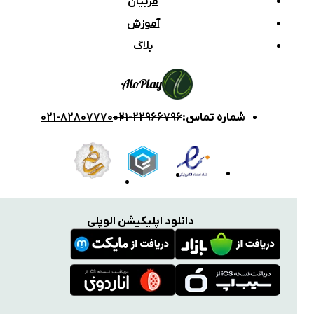
مربیان
آموزش
بلاگ
Alo
Play
شماره تماس
:
021-22966796
021-82807770
دانلود اپلیکیشن الوپلی