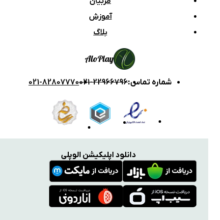
مربیان
آموزش
بلاگ
Alo
Play
شماره تماس
:
021-22966796
021-82807770
دانلود اپلیکیشن الوپلی