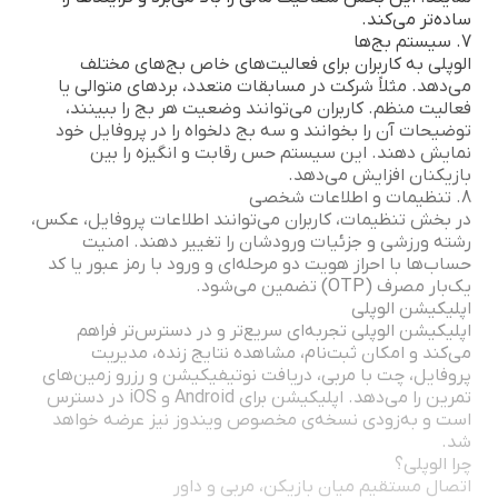
ساده‌تر می‌کند.
7. سیستم بج‌ها
الوپلی به کاربران برای فعالیت‌های خاص بج‌های مختلف
می‌دهد. مثلاً شرکت در مسابقات متعدد، بردهای متوالی یا
فعالیت منظم. کاربران می‌توانند وضعیت هر بج را ببینند،
توضیحات آن را بخوانند و سه بج دلخواه را در پروفایل خود
نمایش دهند. این سیستم حس رقابت و انگیزه را بین
بازیکنان افزایش می‌دهد.
8. تنظیمات و اطلاعات شخصی
در بخش تنظیمات، کاربران می‌توانند اطلاعات پروفایل، عکس،
رشته ورزشی و جزئیات ورودشان را تغییر دهند. امنیت
حساب‌ها با احراز هویت دو مرحله‌ای و ورود با رمز عبور یا کد
یک‌بار مصرف (OTP) تضمین می‌شود.
اپلیکیشن الوپلی
اپلیکیشن الوپلی تجربه‌ای سریع‌تر و در دسترس‌تر فراهم
می‌کند و امکان ثبت‌نام، مشاهده نتایج زنده، مدیریت
پروفایل، چت با مربی، دریافت نوتیفیکیشن و رزرو زمین‌های
تمرین را می‌دهد. اپلیکیشن برای Android و iOS در دسترس
است و به‌زودی نسخه‌ی مخصوص ویندوز نیز عرضه خواهد
شد.
چرا الوپلی؟
اتصال مستقیم میان بازیکن، مربی و داور