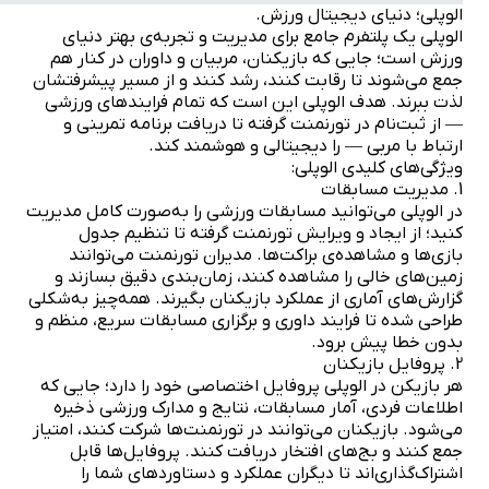
الوپلی؛ دنیای دیجیتال ورزش.
الوپلی یک پلتفرم جامع برای مدیریت و تجربه‌ی بهتر دنیای
ورزش است؛ جایی که بازیکنان، مربیان و داوران در کنار هم
جمع می‌شوند تا رقابت کنند، رشد کنند و از مسیر پیشرفتشان
لذت ببرند. هدف الوپلی این است که تمام فرایندهای ورزشی
— از ثبت‌نام در تورنمنت گرفته تا دریافت برنامه تمرینی و
ارتباط با مربی — را دیجیتالی و هوشمند کند.
ویژگی‌های کلیدی الوپلی:
1. مدیریت مسابقات
در الوپلی می‌توانید مسابقات ورزشی را به‌صورت کامل مدیریت
کنید؛ از ایجاد و ویرایش تورنمنت گرفته تا تنظیم جدول
بازی‌ها و مشاهده‌ی براکت‌ها. مدیران تورنمنت می‌توانند
زمین‌های خالی را مشاهده کنند، زمان‌بندی دقیق بسازند و
گزارش‌های آماری از عملکرد بازیکنان بگیرند. همه‌چیز به‌شکلی
طراحی شده تا فرایند داوری و برگزاری مسابقات سریع، منظم و
بدون خطا پیش برود.
2. پروفایل بازیکنان
هر بازیکن در الوپلی پروفایل اختصاصی خود را دارد؛ جایی که
اطلاعات فردی، آمار مسابقات، نتایج و مدارک ورزشی ذخیره
می‌شود. بازیکنان می‌توانند در تورنمنت‌ها شرکت کنند، امتیاز
جمع کنند و بج‌های افتخار دریافت کنند. پروفایل‌ها قابل
اشتراک‌گذاری‌اند تا دیگران عملکرد و دستاوردهای شما را