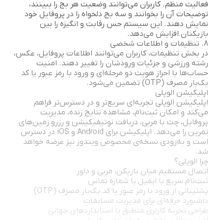
فعالیت منظم. کاربران می‌توانند وضعیت هر بج را ببینند،
توضیحات آن را بخوانند و سه بج دلخواه را در پروفایل خود
نمایش دهند. این سیستم حس رقابت و انگیزه را بین
بازیکنان افزایش می‌دهد.
8. تنظیمات و اطلاعات شخصی
در بخش تنظیمات، کاربران می‌توانند اطلاعات پروفایل، عکس،
رشته ورزشی و جزئیات ورودشان را تغییر دهند. امنیت
حساب‌ها با احراز هویت دو مرحله‌ای و ورود با رمز عبور یا کد
یک‌بار مصرف (OTP) تضمین می‌شود.
اپلیکیشن الوپلی
اپلیکیشن الوپلی تجربه‌ای سریع‌تر و در دسترس‌تر فراهم
می‌کند و امکان ثبت‌نام، مشاهده نتایج زنده، مدیریت
پروفایل، چت با مربی، دریافت نوتیفیکیشن و رزرو زمین‌های
تمرین را می‌دهد. اپلیکیشن برای Android و iOS در دسترس
است و به‌زودی نسخه‌ی مخصوص ویندوز نیز عرضه خواهد
شد.
چرا الوپلی؟
اتصال مستقیم میان بازیکن، مربی و داور
ثبت‌نام سریع با ایمیل یا شماره تماس
پشتیبانی از ورود با رمز عبور یا کد یک‌بار مصرف (OTP)
داشبورد حرفه‌ای برای مدیریت مسابقات
طراحی تجربه کاربری منطبق با استانداردهای جهانی