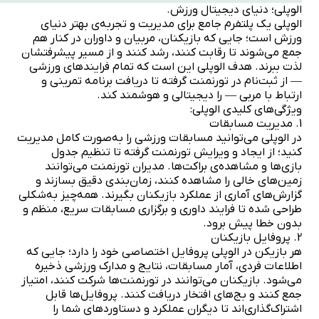
الوپلی؛ دنیای دیجیتال ورزش.
الوپلی یک پلتفرم جامع برای مدیریت و تجربه‌ی بهتر دنیای
ورزش است؛ جایی که بازیکنان، مربیان و داوران در کنار هم
جمع می‌شوند تا رقابت کنند، رشد کنند و از مسیر پیشرفتشان
لذت ببرند. هدف الوپلی این است که تمام فرایندهای ورزشی
— از ثبت‌نام در تورنمنت گرفته تا دریافت برنامه تمرینی و
ارتباط با مربی — را دیجیتالی و هوشمند کند.
ویژگی‌های کلیدی الوپلی:
1. مدیریت مسابقات
در الوپلی می‌توانید مسابقات ورزشی را به‌صورت کامل مدیریت
کنید؛ از ایجاد و ویرایش تورنمنت گرفته تا تنظیم جدول
بازی‌ها و مشاهده‌ی براکت‌ها. مدیران تورنمنت می‌توانند
زمین‌های خالی را مشاهده کنند، زمان‌بندی دقیق بسازند و
گزارش‌های آماری از عملکرد بازیکنان بگیرند. همه‌چیز به‌شکلی
طراحی شده تا فرایند داوری و برگزاری مسابقات سریع، منظم و
بدون خطا پیش برود.
2. پروفایل بازیکنان
هر بازیکن در الوپلی پروفایل اختصاصی خود را دارد؛ جایی که
اطلاعات فردی، آمار مسابقات، نتایج و مدارک ورزشی ذخیره
می‌شود. بازیکنان می‌توانند در تورنمنت‌ها شرکت کنند، امتیاز
جمع کنند و بج‌های افتخار دریافت کنند. پروفایل‌ها قابل
اشتراک‌گذاری‌اند تا دیگران عملکرد و دستاوردهای شما را