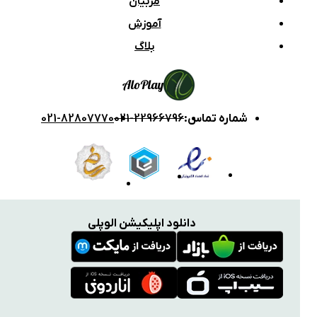
مربیان
آموزش
بلاگ
Alo
Play
شماره تماس
:
021-22966796
021-82807770
دانلود اپلیکیشن الوپلی