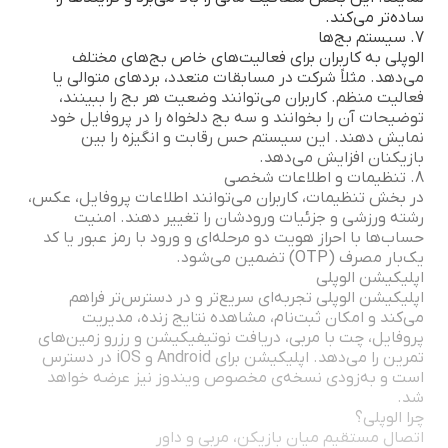
ساده‌تر می‌کند.
7. سیستم بج‌ها
الوپلی به کاربران برای فعالیت‌های خاص بج‌های مختلف
می‌دهد. مثلاً شرکت در مسابقات متعدد، بردهای متوالی یا
فعالیت منظم. کاربران می‌توانند وضعیت هر بج را ببینند،
توضیحات آن را بخوانند و سه بج دلخواه را در پروفایل خود
نمایش دهند. این سیستم حس رقابت و انگیزه را بین
بازیکنان افزایش می‌دهد.
8. تنظیمات و اطلاعات شخصی
در بخش تنظیمات، کاربران می‌توانند اطلاعات پروفایل، عکس،
رشته ورزشی و جزئیات ورودشان را تغییر دهند. امنیت
حساب‌ها با احراز هویت دو مرحله‌ای و ورود با رمز عبور یا کد
یک‌بار مصرف (OTP) تضمین می‌شود.
اپلیکیشن الوپلی
اپلیکیشن الوپلی تجربه‌ای سریع‌تر و در دسترس‌تر فراهم
می‌کند و امکان ثبت‌نام، مشاهده نتایج زنده، مدیریت
پروفایل، چت با مربی، دریافت نوتیفیکیشن و رزرو زمین‌های
تمرین را می‌دهد. اپلیکیشن برای Android و iOS در دسترس
است و به‌زودی نسخه‌ی مخصوص ویندوز نیز عرضه خواهد
شد.
چرا الوپلی؟
اتصال مستقیم میان بازیکن، مربی و داور