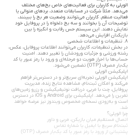
الوپلی به کاربران برای فعالیت‌های خاص بج‌های مختلف
می‌دهد. مثلاً شرکت در مسابقات متعدد، بردهای متوالی یا
فعالیت منظم. کاربران می‌توانند وضعیت هر بج را ببینند،
توضیحات آن را بخوانند و سه بج دلخواه را در پروفایل خود
نمایش دهند. این سیستم حس رقابت و انگیزه را بین
بازیکنان افزایش می‌دهد.
8. تنظیمات و اطلاعات شخصی
در بخش تنظیمات، کاربران می‌توانند اطلاعات پروفایل، عکس،
رشته ورزشی و جزئیات ورودشان را تغییر دهند. امنیت
حساب‌ها با احراز هویت دو مرحله‌ای و ورود با رمز عبور یا کد
یک‌بار مصرف (OTP) تضمین می‌شود.
اپلیکیشن الوپلی
اپلیکیشن الوپلی تجربه‌ای سریع‌تر و در دسترس‌تر فراهم
می‌کند و امکان ثبت‌نام، مشاهده نتایج زنده، مدیریت
پروفایل، چت با مربی، دریافت نوتیفیکیشن و رزرو زمین‌های
تمرین را می‌دهد. اپلیکیشن برای Android و iOS در دسترس
است و به‌زودی نسخه‌ی مخصوص ویندوز نیز عرضه خواهد
شد.
چرا الوپلی؟
اتصال مستقیم میان بازیکن، مربی و داور
ثبت‌نام سریع با ایمیل یا شماره تماس
پشتیبانی از ورود با رمز عبور یا کد یک‌بار مصرف (OTP)