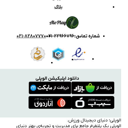
بلاگ
Alo
Play
شماره تماس
:
021-22966796
021-82807770
دانلود اپلیکیشن الوپلی
الوپلی؛ دنیای دیجیتال ورزش.
الوپلی یک پلتفرم جامع برای مدیریت و تجربه‌ی بهتر دنیای