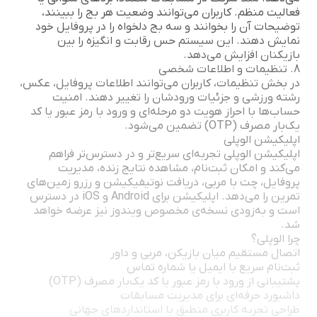
فعالیت منظم. کاربران می‌توانند وضعیت هر بج را ببینند،
توضیحات آن را بخوانند و سه بج دلخواه را در پروفایل خود
نمایش دهند. این سیستم حس رقابت و انگیزه را بین
بازیکنان افزایش می‌دهد.
8. تنظیمات و اطلاعات شخصی
در بخش تنظیمات، کاربران می‌توانند اطلاعات پروفایل، عکس،
رشته ورزشی و جزئیات ورودشان را تغییر دهند. امنیت
حساب‌ها با احراز هویت دو مرحله‌ای و ورود با رمز عبور یا کد
یک‌بار مصرف (OTP) تضمین می‌شود.
اپلیکیشن الوپلی
اپلیکیشن الوپلی تجربه‌ای سریع‌تر و در دسترس‌تر فراهم
می‌کند و امکان ثبت‌نام، مشاهده نتایج زنده، مدیریت
پروفایل، چت با مربی، دریافت نوتیفیکیشن و رزرو زمین‌های
تمرین را می‌دهد. اپلیکیشن برای Android و iOS در دسترس
است و به‌زودی نسخه‌ی مخصوص ویندوز نیز عرضه خواهد
شد.
چرا الوپلی؟
اتصال مستقیم میان بازیکن، مربی و داور
ثبت‌نام سریع با ایمیل یا شماره تماس
پشتیبانی از ورود با رمز عبور یا کد یک‌بار مصرف (OTP)
داشبورد حرفه‌ای برای مدیریت مسابقات
طراحی تجربه کاربری منطبق با استانداردهای جهانی