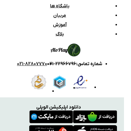
باشگاه ها
مربیان
آموزش
بلاگ
Alo
Play
شماره تماس
:
021-22966796
021-82807770
دانلود اپلیکیشن الوپلی