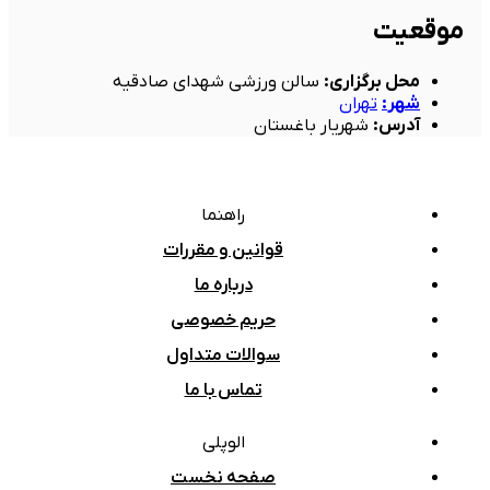
موقعیت
محل برگزاری
:
سالن ورزشی شهدای صادقیه
شهر
:
تهران
آدرس
:
شهریار باغستان
راهنما
قوانین و مقررات
درباره ما
حریم خصوصی
سوالات متداول
تماس با ما
الوپلی
صفحه نخست