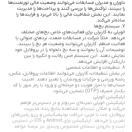
داوران و مدیران مسابقات می‌توانند وضعیت مالی تورنمنت‌ها
را ببینند، تراکنش‌ها را بررسی کنند و پرداخت‌ها را مدیریت
نمایند. این بخش شفافیت مالی را بالا می‌برد و فرایندها را
ساده‌تر می‌کند.
7. سیستم بج‌ها
الوپلی به کاربران برای فعالیت‌های خاص بج‌های مختلف
می‌دهد. مثلاً شرکت در مسابقات متعدد، بردهای متوالی یا
فعالیت منظم. کاربران می‌توانند وضعیت هر بج را ببینند،
توضیحات آن را بخوانند و سه بج دلخواه را در پروفایل خود
نمایش دهند. این سیستم حس رقابت و انگیزه را بین
بازیکنان افزایش می‌دهد.
8. تنظیمات و اطلاعات شخصی
در بخش تنظیمات، کاربران می‌توانند اطلاعات پروفایل، عکس،
رشته ورزشی و جزئیات ورودشان را تغییر دهند. امنیت
حساب‌ها با احراز هویت دو مرحله‌ای و ورود با رمز عبور یا کد
یک‌بار مصرف (OTP) تضمین می‌شود.
اپلیکیشن الوپلی
اپلیکیشن الوپلی تجربه‌ای سریع‌تر و در دسترس‌تر فراهم
می‌کند و امکان ثبت‌نام، مشاهده نتایج زنده، مدیریت
پروفایل، چت با مربی، دریافت نوتیفیکیشن و رزرو زمین‌های
تمرین را می‌دهد. اپلیکیشن برای Android و iOS در دسترس
است و به‌زودی نسخه‌ی مخصوص ویندوز نیز عرضه خواهد