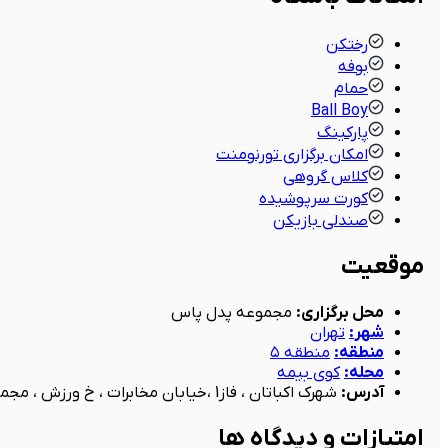
رختکن
بوفه
حمام
Ball Boy
پارکینگ
امکان برگزاری تورنومنت
کلاس گروهی
کورت سرپوشیده
صندلی بازیکن
موقعیت
محل برگزاری
:
مجموعه پدل پاس
شهر
:
تهران
منطقه
:
منطقه ۵
محله
:
کوی بیمه
آدرس
:
شهرک اکباتان ، فاز1 ،خیابان مخابرات ، خ ورزش ، مجموعه ورزشی پاس
امتیازات و دیدگاه ها