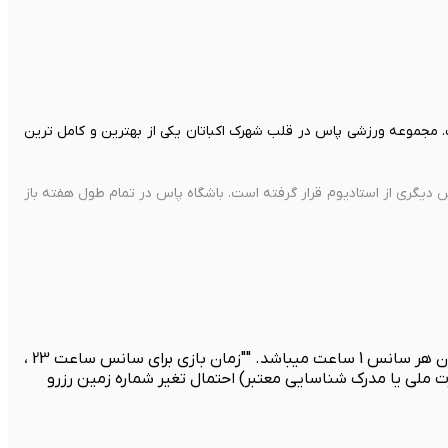
ت. مجموعه ورزشی پاس در قلب شهرک اکباتان یکی از بهترین و کامل ترین
یگری از استادیوم قرار گرفته است. باشگاه پاس در تمام طول هفته باز
داشتن بیمه ورزشی الزامی است. بازی به صورت مختلط (آقایان با بانوان) فقط در صورت ارائه مدرک شناسایی امکان پذیر می باشد . زمان هر سانس 1 ساعت میباشد. ""زمان بازی برای سانس ساعت 23 ،
ید."" اجاره هر ساعت راکت پدل مبلغ 250000 تومان می باشد.(با ارائه کارت ملی یا مدرک شناسایی معتبر) احتمال تغیر شماره زمین رزرو