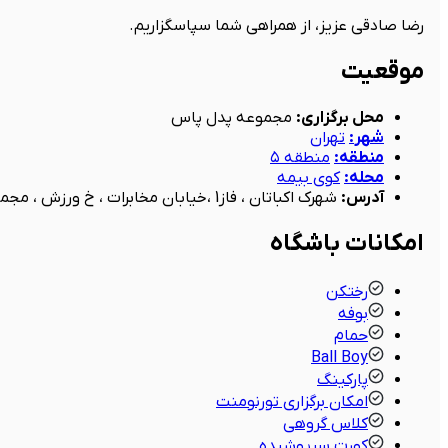
رضا صادقی عزیز، از همراهی شما سپاسگزاریم.
موقعیت
محل برگزاری
:
مجموعه پدل پاس
شهر
:
تهران
منطقه
:
منطقه ۵
محله
:
کوی بیمه
آدرس
:
شهرک اکباتان ، فاز1 ،خیابان مخابرات ، خ ورزش ، مجموعه ورزشی پاس
امکانات باشگاه
رختکن
بوفه
حمام
Ball Boy
پارکینگ
امکان برگزاری تورنومنت
کلاس گروهی
کورت سرپوشیده