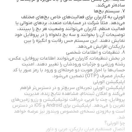
ساده‌تر می‌کند.
7. سیستم بج‌ها
الوپلی به کاربران برای فعالیت‌های خاص بج‌های مختلف
می‌دهد. مثلاً شرکت در مسابقات متعدد، بردهای متوالی یا
فعالیت منظم. کاربران می‌توانند وضعیت هر بج را ببینند،
توضیحات آن را بخوانند و سه بج دلخواه را در پروفایل خود
نمایش دهند. این سیستم حس رقابت و انگیزه را بین
بازیکنان افزایش می‌دهد.
8. تنظیمات و اطلاعات شخصی
در بخش تنظیمات، کاربران می‌توانند اطلاعات پروفایل، عکس،
رشته ورزشی و جزئیات ورودشان را تغییر دهند. امنیت
حساب‌ها با احراز هویت دو مرحله‌ای و ورود با رمز عبور یا کد
یک‌بار مصرف (OTP) تضمین می‌شود.
اپلیکیشن الوپلی
اپلیکیشن الوپلی تجربه‌ای سریع‌تر و در دسترس‌تر فراهم
می‌کند و امکان ثبت‌نام، مشاهده نتایج زنده، مدیریت
پروفایل، چت با مربی، دریافت نوتیفیکیشن و رزرو زمین‌های
تمرین را می‌دهد. اپلیکیشن برای Android و iOS در دسترس
است و به‌زودی نسخه‌ی مخصوص ویندوز نیز عرضه خواهد
شد.
چرا الوپلی؟
اتصال مستقیم میان بازیکن، مربی و داور