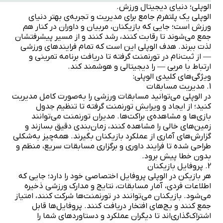
الوپلی؛ دنیای دیجیتال ورزش.
الوپلی یک پلتفرم جامع برای مدیریت و تجربه‌ی بهتر دنیای
ورزش است؛ جایی که بازیکنان، مربیان و داوران در کنار هم
جمع می‌شوند تا رقابت کنند، رشد کنند و از مسیر پیشرفتشان
لذت ببرند. هدف الوپلی این است که تمام فرایندهای ورزشی
— از ثبت‌نام در تورنمنت گرفته تا دریافت برنامه تمرینی و
ارتباط با مربی — را دیجیتالی و هوشمند کند.
ویژگی‌های کلیدی الوپلی:
1. مدیریت مسابقات
در الوپلی می‌توانید مسابقات ورزشی را به‌صورت کامل مدیریت
کنید؛ از ایجاد و ویرایش تورنمنت گرفته تا تنظیم جدول
بازی‌ها و مشاهده‌ی براکت‌ها. مدیران تورنمنت می‌توانند
زمین‌های خالی را مشاهده کنند، زمان‌بندی دقیق بسازند و
گزارش‌های آماری از عملکرد بازیکنان بگیرند. همه‌چیز به‌شکلی
طراحی شده تا فرایند داوری و برگزاری مسابقات سریع، منظم و
بدون خطا پیش برود.
2. پروفایل بازیکنان
هر بازیکن در الوپلی پروفایل اختصاصی خود را دارد؛ جایی که
اطلاعات فردی، آمار مسابقات، نتایج و مدارک ورزشی ذخیره
می‌شود. بازیکنان می‌توانند در تورنمنت‌ها شرکت کنند، امتیاز
جمع کنند و بج‌های افتخار دریافت کنند. پروفایل‌ها قابل
اشتراک‌گذاری‌اند تا دیگران عملکرد و دستاوردهای شما را