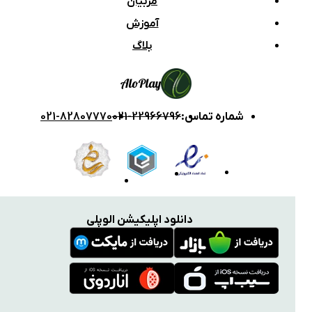
مربیان
آموزش
بلاگ
Alo
Play
شماره تماس
:
021-22966796
021-82807770
دانلود اپلیکیشن الوپلی