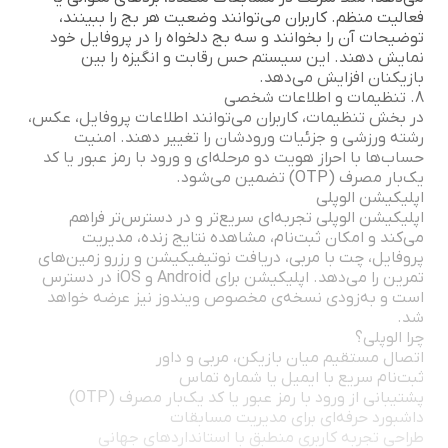
فعالیت منظم. کاربران می‌توانند وضعیت هر بج را ببینند،
توضیحات آن را بخوانند و سه بج دلخواه را در پروفایل خود
نمایش دهند. این سیستم حس رقابت و انگیزه را بین
بازیکنان افزایش می‌دهد.
8. تنظیمات و اطلاعات شخصی
در بخش تنظیمات، کاربران می‌توانند اطلاعات پروفایل، عکس،
رشته ورزشی و جزئیات ورودشان را تغییر دهند. امنیت
حساب‌ها با احراز هویت دو مرحله‌ای و ورود با رمز عبور یا کد
یک‌بار مصرف (OTP) تضمین می‌شود.
اپلیکیشن الوپلی
اپلیکیشن الوپلی تجربه‌ای سریع‌تر و در دسترس‌تر فراهم
می‌کند و امکان ثبت‌نام، مشاهده نتایج زنده، مدیریت
پروفایل، چت با مربی، دریافت نوتیفیکیشن و رزرو زمین‌های
تمرین را می‌دهد. اپلیکیشن برای Android و iOS در دسترس
است و به‌زودی نسخه‌ی مخصوص ویندوز نیز عرضه خواهد
شد.
چرا الوپلی؟
اتصال مستقیم میان بازیکن، مربی و داور
ثبت‌نام سریع با ایمیل یا شماره تماس
پشتیبانی از ورود با رمز عبور یا کد یک‌بار مصرف (OTP)
داشبورد حرفه‌ای برای مدیریت مسابقات
طراحی تجربه کاربری منطبق با استانداردهای جهانی