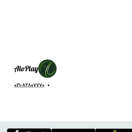
Alo
Play
021-82807770