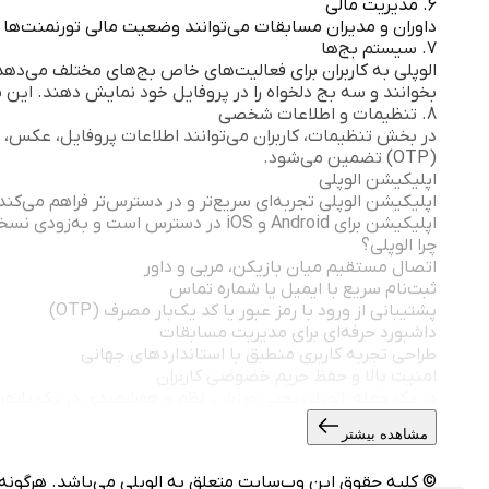
6. مدیریت مالی
داوران و مدیران مسابقات می‌توانند وضعیت مالی تورنمنت‌ها را ب
7. سیستم بج‌ها
الوپلی به کاربران برای فعالیت‌های خاص بج‌های مختلف می‌دهد.
بخوانند و سه بج دلخواه را در پروفایل خود نمایش دهند. این 
8. تنظیمات و اطلاعات شخصی
در بخش تنظیمات، کاربران می‌توانند اطلاعات پروفایل، عکس، رش
(OTP) تضمین می‌شود.
اپلیکیشن الوپلی
اپلیکیشن الوپلی تجربه‌ای سریع‌تر و در دسترس‌تر فراهم می‌کن
اپلیکیشن برای Android و iOS در دسترس است و به‌زودی نسخه‌ی مخصوص ویندوز نیز عرضه خواهد شد.
چرا الوپلی؟
اتصال مستقیم میان بازیکن، مربی و داور
ثبت‌نام سریع با ایمیل یا شماره تماس
پشتیبانی از ورود با رمز عبور یا کد یک‌بار مصرف (OTP)
داشبورد حرفه‌ای برای مدیریت مسابقات
طراحی تجربه کاربری منطبق با استانداردهای جهانی
امنیت بالا و حفظ حریم خصوصی کاربران
در یک جمله: الوپلی یعنی ورزش، نظم و هوشمندی در یک پلتفرم.
مشاهده بیشتر
© کلیه حقوق این وب‌سایت متعلق به الوپلی می‌باشد. هرگونه کپ