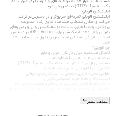
حساب‌ها با احراز هویت دو مرحله‌ای و ورود با رمز عبور یا کد
یک‌بار مصرف (OTP) تضمین می‌شود.
اپلیکیشن الوپلی
اپلیکیشن الوپلی تجربه‌ای سریع‌تر و در دسترس‌تر فراهم
می‌کند و امکان ثبت‌نام، مشاهده نتایج زنده، مدیریت
پروفایل، چت با مربی، دریافت نوتیفیکیشن و رزرو زمین‌های
تمرین را می‌دهد. اپلیکیشن برای Android و iOS در دسترس
است و به‌زودی نسخه‌ی مخصوص ویندوز نیز عرضه خواهد
شد.
چرا الوپلی؟
اتصال مستقیم میان بازیکن، مربی و داور
ثبت‌نام سریع با ایمیل یا شماره تماس
پشتیبانی از ورود با رمز عبور یا کد یک‌بار مصرف (OTP)
داشبورد حرفه‌ای برای مدیریت مسابقات
طراحی تجربه کاربری منطبق با استانداردهای جهانی
امنیت بالا و حفظ حریم خصوصی کاربران
در یک جمله: الوپلی یعنی ورزش، نظم و هوشمندی در یک
پلتفرم. جایی که هر مسابقه، هر تمرین و هر پیشرفت، معنای
تازه‌ای پیدا می‌کند.
مشاهده بیشتر