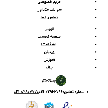
حریم خصوصی
سوالات متداول
تماس با ما
الوپلی
صفحه نخست
باشگاه ها
مربیان
آموزش
بلاگ
Alo
Play
شماره تماس
:
021-22966796
021-82807770