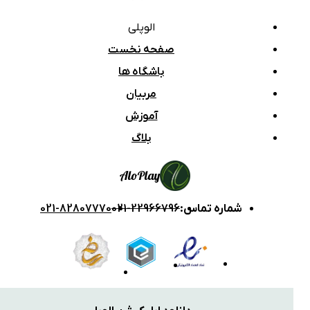
الوپلی
صفحه نخست
باشگاه ها
مربیان
آموزش
بلاگ
Alo
Play
شماره تماس
:
021-22966796
021-82807770