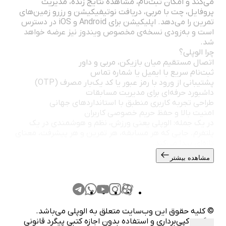
می‌کند و امکان ثبت‌نام، مشاهده نتایج زنده، مدیریت
پروفایل، چت با مربی، دریافت نوتیفیکیشن و رزرو زمین‌های
تمرین را می‌دهد. اپلیکیشن برای Android و iOS در دسترس
است و به‌زودی نسخه‌ی مخصوص ویندوز نیز عرضه خواهد
شد.
چرا الوپلی؟
اتصال مستقیم میان بازیکن، مربی و داور
ثبت‌نام سریع با ایمیل یا شماره تماس
پشتیبانی از ورود با رمز عبور یا کد یک‌بار مصرف (OTP)
داشبورد حرفه‌ای برای مدیریت مسابقات
طراحی تجربه کاربری منطبق با استانداردهای جهانی
امنیت بالا و حفظ حریم خصوصی کاربران
در یک جمله: الوپلی یعنی ورزش، نظم و هوشمندی در یک
پلتفرم. جایی که هر مسابقه، هر تمرین و هر پیشرفت، معنای
تازه‌ای پیدا می‌کند.
مشاهده بیشتر
© کلیه حقوق این وب‌سایت متعلق به الوپلی می‌باشد.
هرگونه کپی‌برداری و استفاده بدون اجازه کتبی پیگرد قانونی