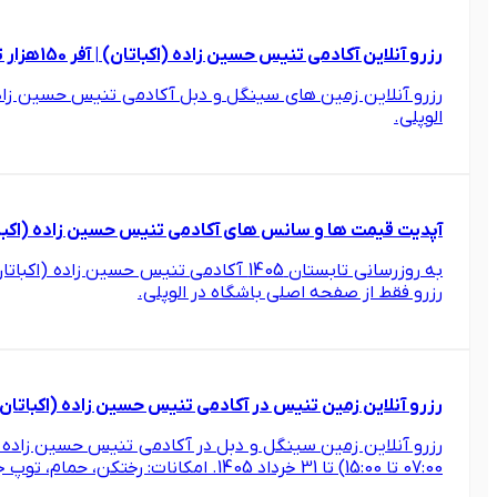
رزرو آنلاین آکادمی تنیس حسین زاده (اکباتان) | آفر 150هزار تومانی 07:00 تا 15:00
الوپلی.
آپدیت قیمت ها و سانس های آکادمی تنیس حسین زاده (اکباتان)
رزرو فقط از صفحه اصلی باشگاه در الوپلی.
رزرو آنلاین زمین تنیس در آکادمی تنیس حسین زاده (اکباتان) | منط
07:00 تا 15:00) تا 31 خرداد 1405. امکانات: رختکن، حمام، توپ جمع کن و… هزینه Ball Boy جداگانه.