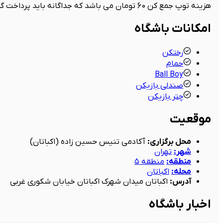
هزینه توپ جمع کن 60 تومان می باشد که جداگانه باید پرداخت گردد
امکانات باشگاه
رختکن
حمام
Ball Boy
صندلی بازیکن
چتر بازیکن
موقعیت
محل برگزاری
:
آکادمی تنیس حسین زاده (اکباتان)
شهر
:
تهران
منطقه
:
منطقه ۵
محله
:
اکباتان
آدرس
:
اکباتان میدان شهرک اکباتان خیابان شکوری غربی
اخبار باشگاه