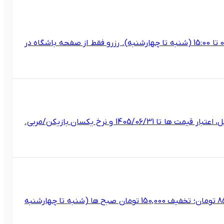
رزرو آنلاین زمین های سینگل و دبل آکادمی تنیس حسین زاده (اکباتان). شروع از 06:00، دو بازه قیمتی، و آفر 150هزار تومانی 07:00 تا 15:00 (شنبه تا چهارشنبه). رزرو فقط از صفحه باشگاه در
به روزرسانی تابستان 1405 آکادمی تنیس حسین زاده (اکباتان): آغاز سانس ها از 06:00، ساختار قیمتی دو بازه ای برای سینگل و دبل، اعتبار قیمت ها تا 1405/06/31 و نرخ یکسان بازیکن/مربی.
رزرو آنلاین زمین سینگل و دبل در آکادمی تنیس حسین زاده اکباتان تهران. سانس 60 دقیقه، قیمت سینگل 700,000 و دبل 850,000 تومان؛ تخفیف 150,000 تومان صبح ها (شنبه تا چهارشنبه