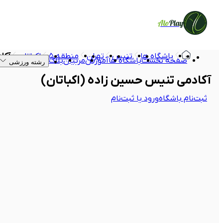
Alo
Play
باشگاه ها
تنیس
تهران
منطقه ۵
اکباتان
آکا
صفحه نخست
باشگاه ها
آموزش
مربیان
بلاگ
رشته ورزشی
آکادمی تنیس حسین زاده (اکباتان)
ثبت‌نام باشگاه
ورود یا ثبت‌نام