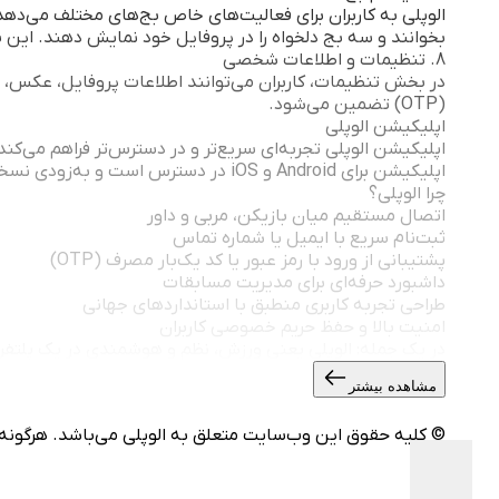
الوپلی به کاربران برای فعالیت‌های خاص بج‌های مختلف می‌دهد.
بخوانند و سه بج دلخواه را در پروفایل خود نمایش دهند. این 
8. تنظیمات و اطلاعات شخصی
در بخش تنظیمات، کاربران می‌توانند اطلاعات پروفایل، عکس، رش
(OTP) تضمین می‌شود.
اپلیکیشن الوپلی
اپلیکیشن الوپلی تجربه‌ای سریع‌تر و در دسترس‌تر فراهم می‌کن
اپلیکیشن برای Android و iOS در دسترس است و به‌زودی نسخه‌ی مخصوص ویندوز نیز عرضه خواهد شد.
چرا الوپلی؟
اتصال مستقیم میان بازیکن، مربی و داور
ثبت‌نام سریع با ایمیل یا شماره تماس
پشتیبانی از ورود با رمز عبور یا کد یک‌بار مصرف (OTP)
داشبورد حرفه‌ای برای مدیریت مسابقات
طراحی تجربه کاربری منطبق با استانداردهای جهانی
امنیت بالا و حفظ حریم خصوصی کاربران
در یک جمله: الوپلی یعنی ورزش، نظم و هوشمندی در یک پلتفرم.
مشاهده بیشتر
© کلیه حقوق این وب‌سایت متعلق به الوپلی می‌باشد. هرگونه کپ