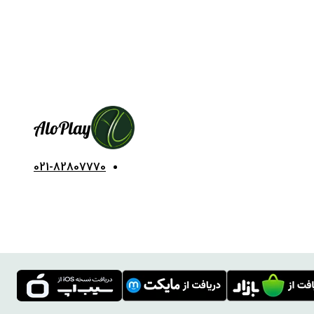
Alo
Play
021-82807770