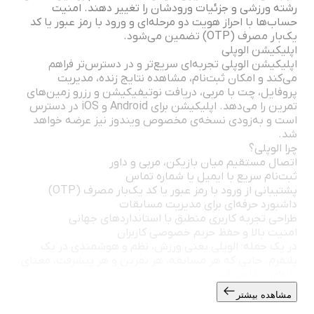
رشته ورزشی و جزئیات ورودشان را تغییر دهند. امنیت
حساب‌ها با احراز هویت دو مرحله‌ای و ورود با رمز عبور یا کد
یک‌بار مصرف (OTP) تضمین می‌شود.
اپلیکیشن الوپلی
اپلیکیشن الوپلی تجربه‌ای سریع‌تر و در دسترس‌تر فراهم
می‌کند و امکان ثبت‌نام، مشاهده نتایج زنده، مدیریت
پروفایل، چت با مربی، دریافت نوتیفیکیشن و رزرو زمین‌های
تمرین را می‌دهد. اپلیکیشن برای Android و iOS در دسترس
است و به‌زودی نسخه‌ی مخصوص ویندوز نیز عرضه خواهد
شد.
چرا الوپلی؟
اتصال مستقیم میان بازیکن، مربی و داور
ثبت‌نام سریع با ایمیل یا شماره تماس
پشتیبانی از ورود با رمز عبور یا کد یک‌بار مصرف (OTP)
داشبورد حرفه‌ای برای مدیریت مسابقات
طراحی تجربه کاربری منطبق با استانداردهای جهانی
امنیت بالا و حفظ حریم خصوصی کاربران
در یک جمله: الوپلی یعنی ورزش، نظم و هوشمندی در یک
پلتفرم. جایی که هر مسابقه، هر تمرین و هر پیشرفت، معنای
تازه‌ای پیدا می‌کند.
مشاهده بیشتر