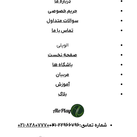
درباره ما
حریم خصوصی
سوالات متداول
تماس با ما
الوپلی
صفحه نخست
باشگاه ها
مربیان
آموزش
بلاگ
Alo
Play
شماره تماس
:
021-22966796
021-82807770